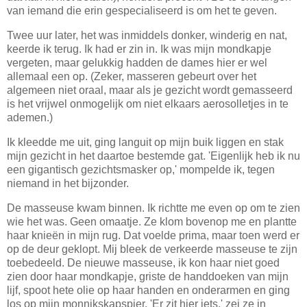
van iemand die erin gespecialiseerd is om het te geven.
Twee uur later, het was inmiddels donker, winderig en nat,
keerde ik terug. Ik had er zin in. Ik was mijn mondkapje
vergeten, maar gelukkig hadden de dames hier er wel
allemaal een op. (Zeker, masseren gebeurt over het
algemeen niet oraal, maar als je gezicht wordt gemasseerd
is het vrijwel onmogelijk om niet elkaars aerosolletjes in te
ademen.)
Ik kleedde me uit, ging languit op mijn buik liggen en stak
mijn gezicht in het daartoe bestemde gat. 'Eigenlijk heb ik nu
een gigantisch gezichtsmasker op,' mompelde ik, tegen
niemand in het bijzonder.
De masseuse kwam binnen. Ik richtte me even op om te zien
wie het was. Geen omaatje. Ze klom bovenop me en plantte
haar knieën in mijn rug. Dat voelde prima, maar toen werd er
op de deur geklopt. Mij bleek de verkeerde masseuse te zijn
toebedeeld. De nieuwe masseuse, ik kon haar niet goed
zien door haar mondkapje, griste de handdoeken van mijn
lijf, spoot hete olie op haar handen en onderarmen en ging
los op mijn monnikskapspier. 'Er zit hier iets,' zei ze in