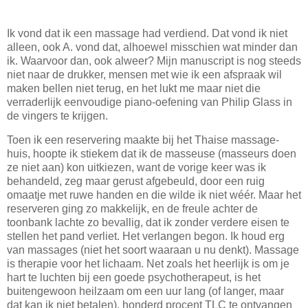
Ik vond dat ik een massage had verdiend. Dat vond ik niet
alleen, ook A. vond dat, alhoewel misschien wat minder dan
ik. Waarvoor dan, ook alweer? Mijn manuscript is nog steeds
niet naar de drukker, mensen met wie ik een afspraak wil
maken bellen niet terug, en het lukt me maar niet die
verraderlijk eenvoudige piano-oefening van Philip Glass in
de vingers te krijgen.
Toen ik een reservering maakte bij het Thaise massage-
huis, hoopte ik stiekem dat ik de masseuse (masseurs doen
ze niet aan) kon uitkiezen, want de vorige keer was ik
behandeld, zeg maar gerust afgebeuld, door een ruig
omaatje met ruwe handen en die wilde ik niet wéér. Maar het
reserveren ging zo makkelijk, en de freule achter de
toonbank lachte zo bevallig, dat ik zonder verdere eisen te
stellen het pand verliet. Het verlangen begon. Ik houd erg
van massages (niet het soort waaraan u nu denkt). Massage
is therapie voor het lichaam. Net zoals het heerlijk is om je
hart te luchten bij een goede psychotherapeut, is het
buitengewoon heilzaam om een uur lang (of langer, maar
dat kan ik niet betalen), honderd procent TLC te ontvangen