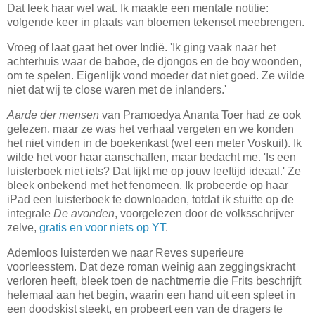
Dat leek haar wel wat. Ik maakte een mentale notitie:
volgende keer in plaats van bloemen tekenset meebrengen.
Vroeg of laat gaat het over Indië. 'Ik ging vaak naar het
achterhuis waar de baboe, de djongos en de boy woonden,
om te spelen. Eigenlijk vond moeder dat niet goed. Ze wilde
niet dat wij te close waren met de inlanders.'
Aarde der mensen
van Pramoedya Ananta Toer had ze ook
gelezen, maar ze was het verhaal vergeten en we konden
het niet vinden in de boekenkast (wel een meter Voskuil). Ik
wilde het voor haar aanschaffen, maar bedacht me. 'Is een
luisterboek niet iets? Dat lijkt me op jouw leeftijd ideaal.' Ze
bleek onbekend met het fenomeen. Ik probeerde op haar
iPad een luisterboek te downloaden, totdat ik stuitte op de
integrale
De avonden
, voorgelezen door de volksschrijver
zelve,
gratis en voor niets op YT
.
Ademloos luisterden we naar Reves superieure
voorleesstem. Dat deze roman weinig aan zeggingskracht
verloren heeft, bleek toen de nachtmerrie die Frits beschrijft
helemaal aan het begin, waarin een hand uit een spleet in
een doodskist steekt, en probeert een van de dragers te