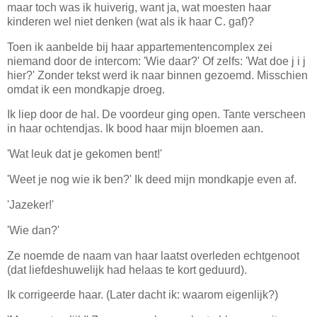
maar toch was ik huiverig, want ja, wat moesten haar
kinderen wel niet denken (wat als ik haar C. gaf)?
Toen ik aanbelde bij haar appartementencomplex zei
niemand door de intercom: 'Wie daar?' Of zelfs: 'Wat doe j i j
hier?' Zonder tekst werd ik naar binnen gezoemd. Misschien
omdat ik een mondkapje droeg.
Ik liep door de hal. De voordeur ging open. Tante verscheen
in haar ochtendjas. Ik bood haar mijn bloemen aan.
'Wat leuk dat je gekomen bent!'
'Weet je nog wie ik ben?' Ik deed mijn mondkapje even af.
'Jazeker!'
'Wie dan?'
Ze noemde de naam van haar laatst overleden echtgenoot
(dat liefdeshuwelijk had helaas te kort geduurd).
Ik corrigeerde haar. (Later dacht ik: waarom eigenlijk?)