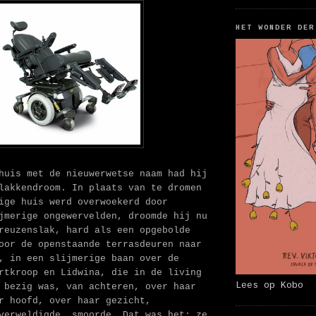
HET WONDER DER
huis met de nieuwerwetse naam had hij
lakkendroom. In plaats van te dromen
ige huis werd overwoekerd door
jmerige ongewervelden, droomde hij nu
reuzenslak, hard als een opgebolde
oor de openstaande terrasdeuren naar
, in een slijmerige baan over de
rtkroop en Lidwina, die in de living
Lees op Kobo
 bezig was, van achteren, over haar
r hoofd, over haar gezicht,
verweldigde, smoorde. Dat was het: ze