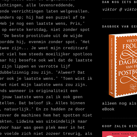
DAN NOG IETS B
ichtingen, alle levensreddende,
viktor @ vikto
ende verrichtingen laten welgevallen.
anders op; hij had een puzzel af te
Heb je nog een laatste wens, Pris,'
DAGBOEK VAN EE
 op eerste kerstdag, niet zonder spot
 'De beste prostituée uit de wijde
oordde hij, evenmin zonder spot. 'Het
twee zijn... Je weet mijn creditcard
et viel hem steeds moeilijker spotloos
aar hij besefte ook wel dat de laatste
 zijn lippen en verrotte lijf
dubbelzinnig zou zijn. 'Alweer? Dat
er ook je laatste wens.' 'Toen wist ik
het niet mijn laatste wens zou zijn.
nds wanneer is originaliteit een
 jouw laatste wens zal ik ook geen
tellen. Dat beloof ik. Alles binnen
alleen nog als
eBook
, natuurlijk.' En zo hadden ze door
zover de machines hem het spotten niet
akten. Lidwina was uiteindelijk naar
KOOP ZALIG UIT
Voor haar was geen plek meer in het
e voelde zich niet zozeer treurig, als