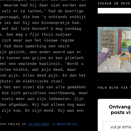
ZOEKEN IN DEZE
. Waarom had hij daar niet eerder aan
 valt er te lachen,' had de boertige
gevraagd, die hem 's ochtends ontbijt
e zei dat hij een binnenpretje had.
 met dat late bezoek? U mag vandaag
s. Dan mag u fijn thuis oudjaar
 zich maar aan het nieuwe regime
r had deze opmerking een smirk
ijn gezicht, een ander woord was er
ts tussen een grijns en een glimlach
met een smalende kwaliteit. 'Wordt u
nvlee knikte, wat pijn deed, maar
ook pijn. Alles deed pijn. En dan het
jkste: de elektrische stoel.
s het een stoel die van alle gemakken
VOLG BLOG VIA 
 die zich geluidloos voortbewoog, maar
 niets meer aan zijn ledematen. Zijn
den afgedaan. Hij had alleen nog maar
Ontvang
 zijn kop. En zijn mond. Hij was een
posts v
.
TOR FRÖLKE
OP
12/28/2013
0 REACTIE(S)