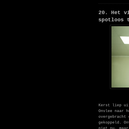
20. Het v
spotloos 
Kerst liep ui
Onvlee naar h
overgebracht 
gekoppeld. On
niet nu, maar