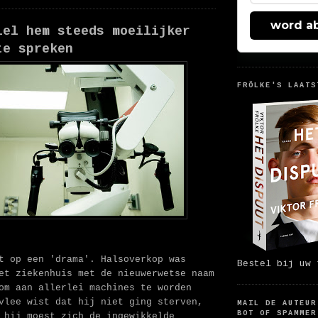
word a
iel hem steeds moeilijker
te spreken
FRÖLKE'S LAATS
t op een 'drama'. Halsoverkop was
Bestel bij uw 
et ziekenhuis met de nieuwerwetse naam
om aan allerlei machines te worden
vlee wist dat hij niet ging sterven,
MAIL DE AUTEUR
BOT OF SPAMMER
 hij moest zich de ingewikkelde