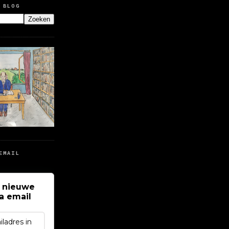
 BLOG
EMAIL
 nieuwe
ia email