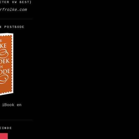
ETER UW BEST)
rfrolke.com
N POSTBODE
 iBook en
EINDE