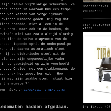
 zijn nieuwe vijfbladige scheermes. Ze
Opinieartikel 
ange straat in waaraan Onvlees tempel
Volkskrant
den van kasten van vergelijkbare
 evident mindere goden. Hij zag dat
licht brandde, niet alleen in de
VIJF GEDICHTEN
VADER
e k-boom, maar ook in de keuken, de
dwina's mini was zoals altijd slordig
ust liet de Volvo stapvoets van de
eneden lopende oprit de onderpandige
ken, die daarna automatisch sloot.
k hij de elektrische stoel uit de
 plantte zijn ongeneeslijke vader
 in de gauwigheid op zijn voorhoofd
e oude Onvlee, met een slakkengang, de
ad, brak het zweet hem uit. 'Hoe
hij met zijn zwakke stem, 'staat hier
e thermometer?'
TOR FRÖLKE
OP
12/31/2013
0 REACTIE(S)
ledematen hadden afgedaan.
In: Tirade 496