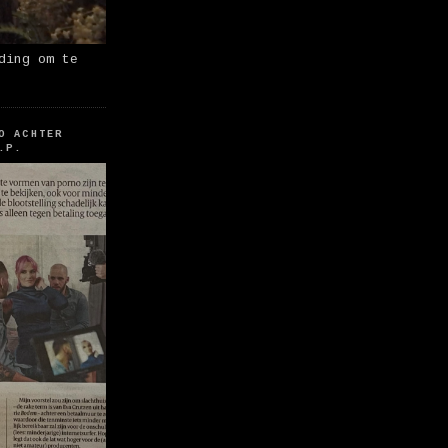
ding om te
O ACHTER
.P.