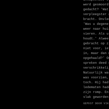
werd gesmoord
gedacht? 'Wat
verpleegster 
bracht. Onvle
'Was u degene
weer naar hui
vieren. Als u
houdt.' Alwee
gebracht op z
niet voor, ie
in, maar dan 
opgehaald?' O
spreken deed 
verschrikkeli
Natuurlijk wa
was voorzien,
toch. Hij had
ledematen had
zijn romp. En
slak geworden
GEPOST DOOR
VIK