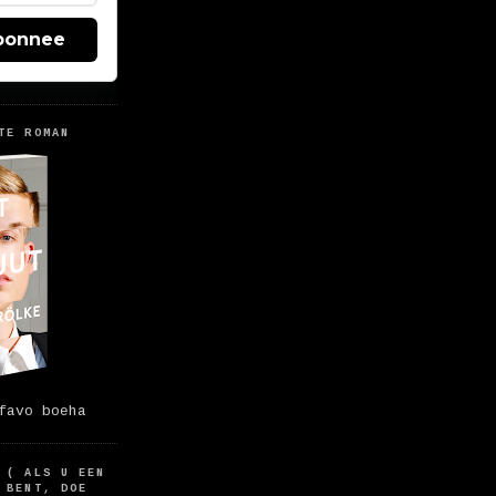
bonnee
TE ROMAN
favo boeha
 ( ALS U EEN
 BENT, DOE