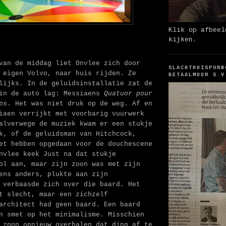
Klik op afbeel
kijken.
van de middag liet Onvlee zich door
SLACHTHUISPORN
 eigen Volvo, naar huis rijden. Ze
BETAALMUUR S.V
lijks. In de geluidsinstallatie zat de
 in de auto lag: Messiaens
Quatuor pour
ps
. Het was niet druk op de weg. Af en
iaen verrijkt met voorbarig vuurwerk
alverwege de muziek kwam er een stukje
k, of de geluidsman van Hitchcock,
et hebben opgedaan voor de douchescene
nvlee keek Just na dat stukje
ol aan, maar zijn zoon was met zijn
ens anders, plukte aan zijn
verbaasde zich over die baard. Het
t slecht, maar een zichzelf
architect had geen baard. Een baard
n smet op het minimalisme. Misschien
 zoon opnieuw overhalen dat ding af te