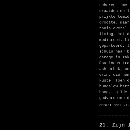
scheren – met
draaiden de l
prijkte temid
grootte, maar
thuis overal 
living, met d
mediaroom. Li
geparkeerd. J
schuin naar b
garage in zak
Routineus tro
achterbak, en
erin, die hem
kuste. Toen d
bungalow betr
hoog,' gilde 
godverdomme d
GEPOST DOOR
VIK
21. Zijn 