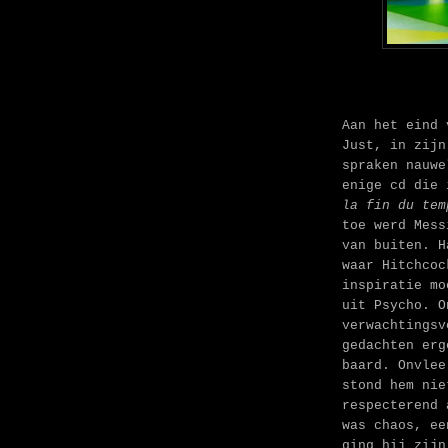
Aan het eind 
Just, in zijn
spraken nauwe
enige cd die
la fin du tem
toe werd Mess
van buiten. H
waar Hitchcoc
inspiratie mo
uit Psycho. O
verwachtingsv
gedachten erg
baard
.
Onvlee 
stond hem nie
respecterend 
was chaos, ee
ging hij zijn