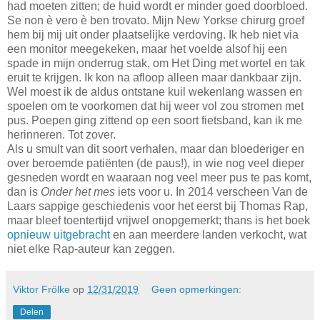
had moeten zitten; de huid wordt er minder goed doorbloed.
Se non è vero è ben trovato. Mijn New Yorkse chirurg groef
hem bij mij uit onder plaatselijke verdoving. Ik heb niet via
een monitor meegekeken, maar het voelde alsof hij een
spade in mijn onderrug stak, om Het Ding met wortel en tak
eruit te krijgen. Ik kon na afloop alleen maar dankbaar zijn.
Wel moest ik de aldus ontstane kuil wekenlang wassen en
spoelen om te voorkomen dat hij weer vol zou stromen met
pus. Poepen ging zittend op een soort fietsband, kan ik me
herinneren. Tot zover.
Als u smult van dit soort verhalen, maar dan bloederiger en
over beroemde patiënten (de paus!), in wie nog veel dieper
gesneden wordt en waaraan nog veel meer pus te pas komt,
dan is
Onder het mes
iets voor u. In 2014 verscheen Van de
Laars sappige geschiedenis voor het eerst bij Thomas Rap,
maar bleef toentertijd vrijwel onopgemerkt; thans is het boek
opnieuw uitgebracht
en aan meerdere landen verkocht, wat
niet elke Rap-auteur kan zeggen.
Viktor Frölke
op
12/31/2019
Geen opmerkingen:
Delen