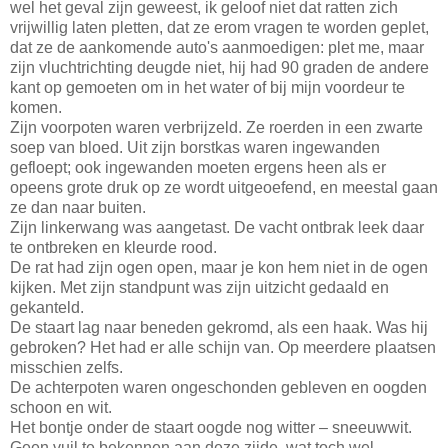
wel het geval zijn geweest, ik geloof niet dat ratten zich
vrijwillig laten pletten, dat ze erom vragen te worden geplet,
dat ze de aankomende auto's aanmoedigen: plet me, maar
zijn vluchtrichting deugde niet, hij had 90 graden de andere
kant op gemoeten om in het water of bij mijn voordeur te
komen.
Zijn voorpoten waren verbrijzeld. Ze roerden in een zwarte
soep van bloed. Uit zijn borstkas waren ingewanden
gefloept; ook ingewanden moeten ergens heen als er
opeens grote druk op ze wordt uitgeoefend, en meestal gaan
ze dan naar buiten.
Zijn linkerwang was aangetast. De vacht ontbrak leek daar
te ontbreken en kleurde rood.
De rat had zijn ogen open, maar je kon hem niet in de ogen
kijken. Met zijn standpunt was zijn uitzicht gedaald en
gekanteld.
De staart lag naar beneden gekromd, als een haak. Was hij
gebroken? Het had er alle schijn van. Op meerdere plaatsen
misschien zelfs.
De achterpoten waren ongeschonden gebleven en oogden
schoon en wit.
Het bontje onder de staart oogde nog witter – sneeuwwit.
Geen vuil te bekennen aan deze zijde, wat toch wel