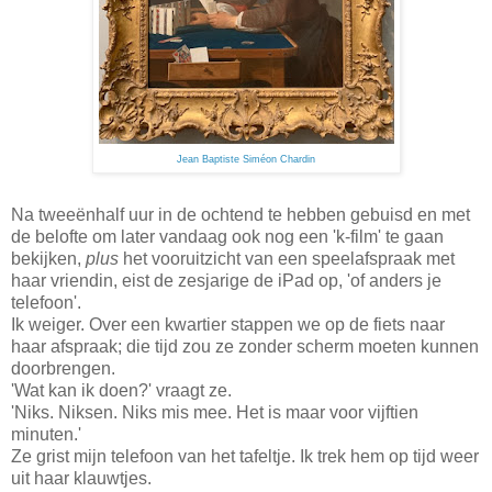
Jean Baptiste Siméon Chardin
Na tweeënhalf uur in de ochtend te hebben gebuisd en met
de belofte om later vandaag ook nog een 'k-film' te gaan
bekijken,
plus
het vooruitzicht van een speelafspraak met
haar vriendin, eist de zesjarige de iPad op, 'of anders je
telefoon'.
Ik weiger. Over een kwartier stappen we op de fiets naar
haar afspraak; die tijd zou ze zonder scherm moeten kunnen
doorbrengen.
'Wat kan ik doen?' vraagt ze.
'Niks. Niksen. Niks mis mee. Het is maar voor vijftien
minuten.'
Ze grist mijn telefoon van het tafeltje. Ik trek hem op tijd weer
uit haar klauwtjes.