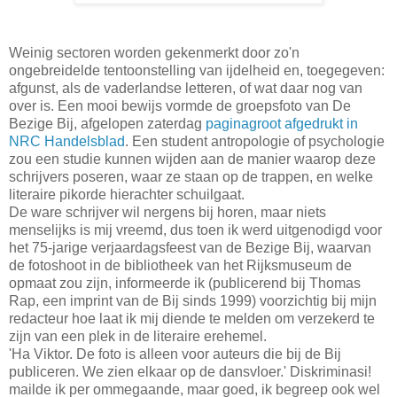
Weinig sectoren worden gekenmerkt door zo'n
ongebreidelde tentoonstelling van ijdelheid en, toegegeven:
afgunst, als de vaderlandse letteren, of wat daar nog van
over is. Een mooi bewijs vormde de groepsfoto van De
Bezige Bij, afgelopen zaterdag
paginagroot afgedrukt in
NRC Handelsblad
. Een student antropologie of psychologie
zou een studie kunnen wijden aan de manier waarop deze
schrijvers poseren, waar ze staan op de trappen, en welke
literaire pikorde hierachter schuilgaat.
De ware schrijver wil nergens bij horen, maar niets
menselijks is mij vreemd, dus toen ik werd uitgenodigd voor
het 75-jarige verjaardagsfeest van de Bezige Bij, waarvan
de fotoshoot in de bibliotheek van het Rijksmuseum de
opmaat zou zijn, informeerde ik (publicerend bij Thomas
Rap, een imprint van de Bij sinds 1999) voorzichtig bij mijn
redacteur hoe laat ik mij diende te melden om verzekerd te
zijn van een plek in de literaire erehemel.
'Ha Viktor. De foto is alleen voor auteurs die bij de Bij
publiceren. We zien elkaar op de dansvloer.' Diskriminasi!
mailde ik per ommegaande, maar goed, ik begreep ook wel