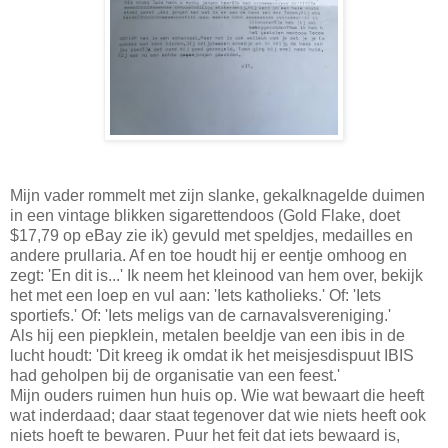
Mijn vader rommelt met zijn slanke, gekalknagelde duimen
in een vintage blikken sigarettendoos (Gold Flake, doet
$17,79 op eBay zie ik) gevuld met speldjes, medailles en
andere prullaria. Af en toe houdt hij er eentje omhoog en
zegt: 'En dit is...' Ik neem het kleinood van hem over, bekijk
het met een loep en vul aan: 'Iets katholieks.' Of: 'Iets
sportiefs.' Of: 'Iets meligs van de carnavalsvereniging.'
Als hij een piepklein, metalen beeldje van een ibis in de
lucht houdt: 'Dit kreeg ik omdat ik het meisjesdispuut IBIS
had geholpen bij de organisatie van een feest.'
Mijn ouders ruimen hun huis op. Wie wat bewaart die heeft
wat inderdaad; daar staat tegenover dat wie niets heeft ook
niets hoeft te bewaren. Puur het feit dat iets bewaard is,