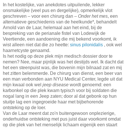
In het kostelijke, van anekdotes uitpuilende, lekker
onsmakelijke (veel pus en dergelijke), opmerkelijk vlot
geschreven – voor een chirurg dan –
Onder het mes
, een
alternatieve geschiedenis van de heelkunde*, behandelt
Arnold van de Laar, helemaal aan het eind, bij de
bespreking van de perianale fistel van Lodewijk de
Veertiende, een aandoening die mij bekend voorkomt, ik
wist alleen niet dat die zo heette:
sinus pilonidalis
, ook wel
haarnetcyste genaamd.
Is het nodig op deze plek mijn medisch dossier door te
nemen? Nee, maar pijnlijk was het destijds wel. Ik dacht dat
het een steenpuist was, die bovenin mijn bilnaad zat en mij
het zitten belemmerde. De chirurg van dienst, een beer van
een man verbonden aan NYU Medical Center, legde uit dat
mijn kwaal ook wel
jeep disease
wordt genoemd: een
karbonkel op die plek kwam typisch voor bij soldaten die
nogal lang in een Jeep zaten; door al dat gebonk op hun
stuitje lag een ingegroeide haar met bijbehorende
ontsteking op de loer.
Van de Laar meent dat zo'n buitengewoon onplezierige,
onderhuidse ontsteking met pus juist daar voorkomt omdat
op die plek van het menselijk lichaam eigenijk een staart