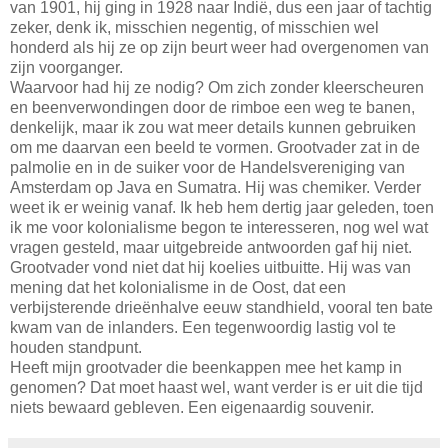
van 1901, hij ging in 1928 naar Indië, dus een jaar of tachtig
zeker, denk ik, misschien negentig, of misschien wel
honderd als hij ze op zijn beurt weer had overgenomen van
zijn voorganger.
Waarvoor had hij ze nodig? Om zich zonder kleerscheuren
en beenverwondingen door de rimboe een weg te banen,
denkelijk, maar ik zou wat meer details kunnen gebruiken
om me daarvan een beeld te vormen. Grootvader zat in de
palmolie en in de suiker voor de Handelsvereniging van
Amsterdam op Java en Sumatra. Hij was chemiker. Verder
weet ik er weinig vanaf. Ik heb hem dertig jaar geleden, toen
ik me voor kolonialisme begon te interesseren, nog wel wat
vragen gesteld, maar uitgebreide antwoorden gaf hij niet.
Grootvader vond niet dat hij koelies uitbuitte. Hij was van
mening dat het kolonialisme in de Oost, dat een
verbijsterende drieënhalve eeuw standhield, vooral ten bate
kwam van de inlanders. Een tegenwoordig lastig vol te
houden standpunt.
Heeft mijn grootvader die beenkappen mee het kamp in
genomen? Dat moet haast wel, want verder is er uit die tijd
niets bewaard gebleven. Een eigenaardig souvenir.