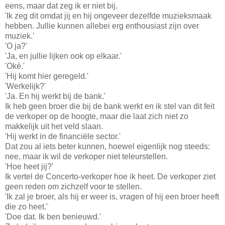
eens, maar dat zeg ik er niet bij.
'Ik zeg dit omdat jij en hij ongeveer dezelfde muzieksmaak
hebben. Jullie kunnen allebei erg enthousiast zijn over
muziek.'
'O ja?'
'Ja, en jullie lijken ook op elkaar.'
'Oké.'
'Hij komt hier geregeld.'
'Werkelijk?'
'Ja. En hij werkt bij de bank.'
Ik heb geen broer die bij de bank werkt en ik stel van dit feit
de verkoper op de hoogte, maar die laat zich niet zo
makkelijk uit het veld slaan.
'Hij werkt in de financiële sector.'
Dat zou al iets beter kunnen, hoewel eigenlijk nog steeds:
nee, maar ik wil de verkoper niet teleurstellen.
'Hoe heet jij?'
Ik vertel de Concerto-verkoper hoe ik heet. De verkoper ziet
geen reden om zichzelf voor te stellen.
'Ik zal je broer, als hij er weer is, vragen of hij een broer heeft
die zo heet.'
'Doe dat. Ik ben benieuwd.'