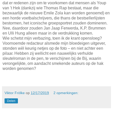
dat er redenen zijn om te voorkomen dat mensen als Youp
van 't Hek (dankzij wie Thomas Rap bestaat, maar die
bezwaarlijk de nieuwe Emile Zola kan worden genoemd) en
een horde voetbalschrijvers, die thans de bestsellerlijsten
bestormen, het iconische groepsportret zouden domineren.
Nee, daardoor zouden Jan Jaap Ferwerda, K.P. Brummen
en Ulli Hung alleen maar in de verdrukking komen.
Wie schetst mijn verbazing, toen ik de krant opensloeg?
Voornoemde redacteur alsmede mijn bloedeigen uitgever,
stonden wèl keurig netjes op de foto – en niet achter een
pilaar. Hebben zij wellicht een nauwelijks verhulde
sleutelroman in de pen, te verschijnen bij de Bij, waarin
verongelijkte, om aandacht smekende auteurs op de hak
worden genomen?
Viktor Frölke
op
12/17/2019
2 opmerkingen:
Delen