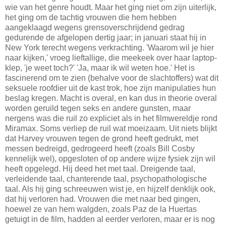
wie van het genre houdt. Maar het ging niet om zijn uiterlijk,
het ging om de tachtig vrouwen die hem hebben
aangeklaagd wegens grensoverschrijdend gedrag
gedurende de afgelopen dertig jaar; in januari staat hij in
New York terecht wegens verkrachting. 'Waarom wil je hier
naar kijken,' vroeg lieftallige, die meekeek over haar laptop-
klep, 'je weet toch?' 'Ja, maar ik wil weten hoe.' Het is
fascinerend om te zien (behalve voor de slachtoffers) wat dit
seksuele roofdier uit de kast trok, hoe zijn manipulaties hun
beslag kregen. Macht is overal, en kan dus in theorie overal
worden geruild tegen seks en andere gunsten, maar
nergens was die ruil zo expliciet als in het filmwereldje rond
Miramax. Soms verliep de ruil wat moeizaam. Uit niets blijkt
dat Harvey vrouwen tegen de grond heeft gedrukt, met
messen bedreigd, gedrogeerd heeft (zoals Bill Cosby
kennelijk wel), opgesloten of op andere wijze fysiek zijn wil
heeft opgelegd. Hij deed het met taal. Dreigende taal,
verleidende taal, chanterende taal, psychopathologische
taal. Als hij ging schreeuwen wist je, en hijzelf denklijk ook,
dat hij verloren had. Vrouwen die met naar bed gingen,
hoewel ze van hem walgden, zoals Paz de la Huertas
getuigt in de film, hadden al eerder verloren, maar er is nog