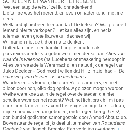
SCHUILEN NIET WANNEER HET REGENT.
'Wat een stupide tekst,' zei ik, onnadenkend.
Lieftallige was het roerend, en even onnadenkend, met me
eens.
Welk bedrijf probeert hier aandacht te trekken? Wat probeert
iemand hier te verkopen? Het kan alles zijn, en het is
allemaal even grote flauwekul, dachten wij.
Wij namen niet de tijd om na te denken.
Rotterdam heeft een traditie hoog te houden als
poëzieverspreider via gebouwen, men denke aan
Alles van
waarde is weerloos
(na Luceberts ontmaskering herdoopt in
Alles van waarde is Wehrmacht), en natuurlijk de regel van
Jules Deelder – God mocht willen dat Hij zijn ziel had –:
De
omgeving van de mens is de medemens
.
Waarheden als koeien, die door Rotterdammers, en niet
alleen door hen, elke dag opnieuw gelezen mogen worden.
Welke ware koe zat in de regel over de steden die niet
schuilen wanneer het regent? Wel, het licht brak bij mij pas
door toen ik diezelfde avond het enige zinnige kerstcadeau,
mijn schoonvader aangeboden, onder ogen kreeg,
Lees!
,
een bundel gedichten samengesteld door Ahmed Aboutaleb.
Bovenstaande regel blijkt deel uit te maken van
Rotterdams
Dagboek
van Joseph Brodsky. Een vertaling overigens,
uit