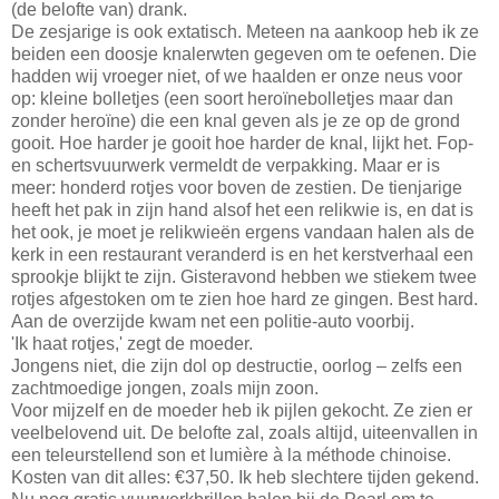
(de belofte van) drank.
De zesjarige is ook extatisch. Meteen na aankoop heb ik ze
beiden een doosje knalerwten gegeven om te oefenen. Die
hadden wij vroeger niet, of we haalden er onze neus voor
op: kleine bolletjes (een soort heroïnebolletjes maar dan
zonder heroïne) die een knal geven als je ze op de grond
gooit. Hoe harder je gooit hoe harder de knal, lijkt het. Fop-
en schertsvuurwerk vermeldt de verpakking. Maar er is
meer: honderd rotjes voor boven de zestien. De tienjarige
heeft het pak in zijn hand alsof het een relikwie is, en dat is
het ook, je moet je relikwieën ergens vandaan halen als de
kerk in een restaurant veranderd is en het kerstverhaal een
sprookje blijkt te zijn. Gisteravond hebben we stiekem twee
rotjes afgestoken om te zien hoe hard ze gingen. Best hard.
Aan de overzijde kwam net een politie-auto voorbij.
'Ik haat rotjes,' zegt de moeder.
Jongens niet, die zijn dol op destructie, oorlog – zelfs een
zachtmoedige jongen, zoals mijn zoon.
Voor mijzelf en de moeder heb ik pijlen gekocht. Ze zien er
veelbelovend uit. De belofte zal, zoals altijd, uiteenvallen in
een teleurstellend son et lumière à la méthode chinoise.
Kosten van dit alles: €37,50. Ik heb slechtere tijden gekend.