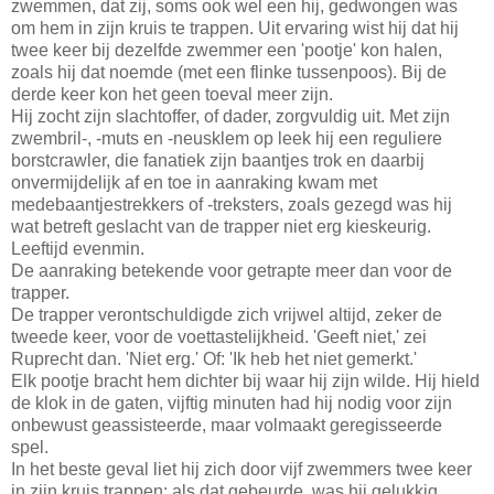
zwemmen, dat zij, soms ook wel een hij, gedwongen was
om hem in zijn kruis te trappen. Uit ervaring wist hij dat hij
twee keer bij dezelfde zwemmer een 'pootje' kon halen,
zoals hij dat noemde (met een flinke tussenpoos). Bij de
derde keer kon het geen toeval meer zijn.
Hij zocht zijn slachtoffer, of dader, zorgvuldig uit. Met zijn
zwembril-, -muts en -neusklem op leek hij een reguliere
borstcrawler, die fanatiek zijn baantjes trok en daarbij
onvermijdelijk af en toe in aanraking kwam met
medebaantjestrekkers of -treksters, zoals gezegd was hij
wat betreft geslacht van de trapper niet erg kieskeurig.
Leeftijd evenmin.
De aanraking betekende voor getrapte meer dan voor de
trapper.
De trapper verontschuldigde zich vrijwel altijd, zeker de
tweede keer, voor de voettastelijkheid. 'Geeft niet,' zei
Ruprecht dan. 'Niet erg.' Of: 'Ik heb het niet gemerkt.'
Elk pootje bracht hem dichter bij waar hij zijn wilde. Hij hield
de klok in de gaten, vijftig minuten had hij nodig voor zijn
onbewust geassisteerde, maar volmaakt geregisseerde
spel.
In het beste geval liet hij zich door vijf zwemmers twee keer
in zijn kruis trappen; als dat gebeurde, was hij gelukkig.