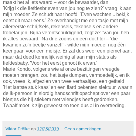
maakt het al iets waard – voor de bewaarder, dan.
'Krijg ik die liefdesbrieven van jou nog te zien?' vraag ik aan
mijn moeder. Ze schudt haar hoofd. 'Even wachten... bekijk
eerst dit maar eens.' Ze overhandigt me een tasje met mijn
allereerste schrijfsels, rekensels, tekensels en andere
fröbelarijen. Bijna verontschuldigend, zegt ze: 'Van jou heb
ik alles bewaard.' Na drie zoons en een dochter – 'die
kwamen zo'n beetje vanzelf' - wilde mijn moeder nog één
keer gaan voor een meisje. Er zat dus weer een piemel aan,
maar dat deed kennelijk weinig af aan mijn status als
liefdesbaby. 'Voor het eerst genoot ik ervan.'
Marie Kondo, volgens wie al onze bezittingen vreugde
moeten brengen, zou het tasje dumpen, vermoedelijk, en ik
ook, vrees ik, afgezien van twee verhaaltjes, een getiteld
'Het laatste stuk kaas' en een flard bekentenislektuur, waarin
de ik-persoon in slordig handschrift opschept over een paar
biertjes die hij stiekem met vriendjes heeft gedronken.
Twaalf moet ik zijn geweest en toen dus al in overtreding.
Viktor Frölke
op
12/28/2019
Geen opmerkingen: