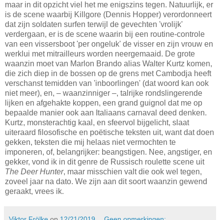
maar in dit opzicht viel het me enigszins tegen. Natuurlijk, er
is de scene waarbij Killgore (Dennis Hopper) verordonneert
dat zijn soldaten surfen terwijl de gevechten 'vrolijk'
verdergaan, er is de scene waarin bij een routine-controle
van een vissersboot 'per ongeluk' de visser en zijn vrouw en
werklui met mitrailleurs worden neergemaaid. De grote
waanzin moet van Marlon Brando alias Walter Kurtz komen,
die zich diep in de bossen op de grens met Cambodja heeft
verschanst temidden van 'inboorlingen' (dat woord kan ook
niet meer), en, – waanzinniger –, talrijke rondslingerende
lijken en afgehakte koppen, een grand guignol dat me op
bepaalde manier ook aan Italiaans carnaval deed denken.
Kurtz, monsterachtig kaal, en sfeervol bijgelicht, slaat
uiteraard filosofische en poëtische teksten uit, want dat doen
gekken, teksten die mij helaas niet vermochten te
imponeren, of, belangrijker: beangstigen. Nee, angstiger, en
gekker, vond ik in dit genre de Russisch roulette scene uit
The Deer Hunter
, maar misschien valt die ook wel tegen,
zoveel jaar na dato. We zijn aan dit soort waanzin gewend
geraakt, vrees ik.
Viktor Frölke
op
12/21/2019
Geen opmerkingen: