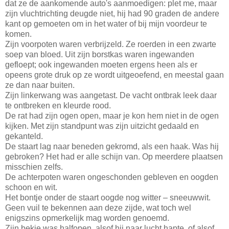
dat ze de aankomende auto's aanmoedigen: plet me, maar
zijn vluchtrichting deugde niet, hij had 90 graden de andere
kant op gemoeten om in het water of bij mijn voordeur te
komen.
Zijn voorpoten waren verbrijzeld. Ze roerden in een zwarte
soep van bloed. Uit zijn borstkas waren ingewanden
gefloept; ook ingewanden moeten ergens heen als er
opeens grote druk op ze wordt uitgeoefend, en meestal gaan
ze dan naar buiten.
Zijn linkerwang was aangetast. De vacht ontbrak leek daar
te ontbreken en kleurde rood.
De rat had zijn ogen open, maar je kon hem niet in de ogen
kijken. Met zijn standpunt was zijn uitzicht gedaald en
gekanteld.
De staart lag naar beneden gekromd, als een haak. Was hij
gebroken? Het had er alle schijn van. Op meerdere plaatsen
misschien zelfs.
De achterpoten waren ongeschonden gebleven en oogden
schoon en wit.
Het bontje onder de staart oogde nog witter – sneeuwwit.
Geen vuil te bekennen aan deze zijde, wat toch wel
enigszins opmerkelijk mag worden genoemd.
Zijn bekje was halfopen, alsof hij naar lucht hapte, of alsof