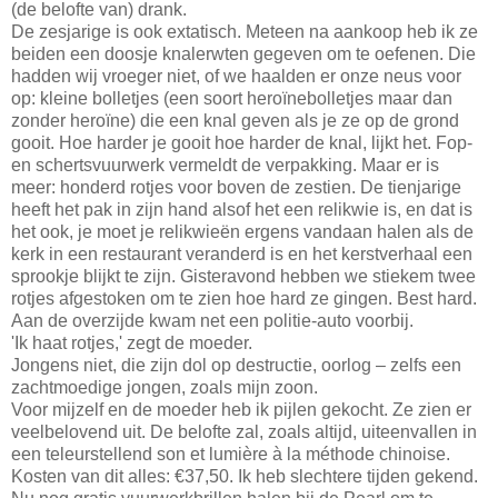
(de belofte van) drank.
De zesjarige is ook extatisch. Meteen na aankoop heb ik ze
beiden een doosje knalerwten gegeven om te oefenen. Die
hadden wij vroeger niet, of we haalden er onze neus voor
op: kleine bolletjes (een soort heroïnebolletjes maar dan
zonder heroïne) die een knal geven als je ze op de grond
gooit. Hoe harder je gooit hoe harder de knal, lijkt het. Fop-
en schertsvuurwerk vermeldt de verpakking. Maar er is
meer: honderd rotjes voor boven de zestien. De tienjarige
heeft het pak in zijn hand alsof het een relikwie is, en dat is
het ook, je moet je relikwieën ergens vandaan halen als de
kerk in een restaurant veranderd is en het kerstverhaal een
sprookje blijkt te zijn. Gisteravond hebben we stiekem twee
rotjes afgestoken om te zien hoe hard ze gingen. Best hard.
Aan de overzijde kwam net een politie-auto voorbij.
'Ik haat rotjes,' zegt de moeder.
Jongens niet, die zijn dol op destructie, oorlog – zelfs een
zachtmoedige jongen, zoals mijn zoon.
Voor mijzelf en de moeder heb ik pijlen gekocht. Ze zien er
veelbelovend uit. De belofte zal, zoals altijd, uiteenvallen in
een teleurstellend son et lumière à la méthode chinoise.
Kosten van dit alles: €37,50. Ik heb slechtere tijden gekend.