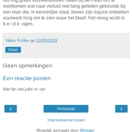
Nu nog gratis vuurwerkbrillen halen bij de Pearl om te
voorkomen wat naar verluid niet lang geleden gebeurde bij
een man die, in kennelijke staat, boven zijn zojuist ontstoken
vuurwerk hing om te zien waar het bleef. Het vloog recht in
b e i d e ogen.
Viktor Frölke
op
12/29/2019
Delen
Geen opmerkingen:
Een reactie posten
Wat fijn dat jullie er zijn
‹
›
Homepage
Internetversie tonen
Mogelijk gemaakt door
Blogger
.