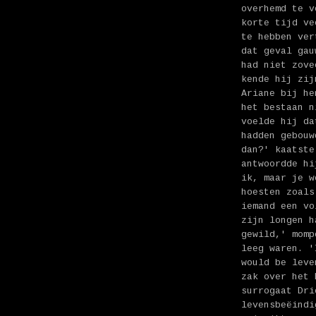
overhemd te v
korte tijd ve
te hebben ver
dat geval gau
had niet zove
kende hij zij
Ariane bij he
het bestaan n
voelde hij da
hadden gebouw
dan?' kaatste
antwoordde hi
ik, maar je w
hoesten zoals
iemand een vo
zijn longen h
gewild,' momp
leeg waren. '
would be leve
zak over het 
surrogaat Dri
levensbeëindi