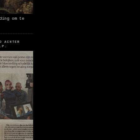
ding om te
O ACHTER
.P.