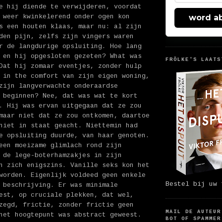
e hij diende te verwijderen, voordat
 weer kwinkelerend onder ogen kon
word a
s een houten klaas, maar nu: al zijn
den pijn, zelfs zijn vingers waren
r de langdurige opsluiting. Hoe lang
 en hij opgesloten gezeten? What was
FRÖLKE'S LAATS
Dat hij zomaar eventjes, zonder hulp
 in the comfort van zijn eigen woning,
zijn langverwachte onderaardse
 beginnen? Nee, dat was wat te kort
. Hij was ervan uitgegaan dat ze zou
maar niet dat ze zou ontkomen, daartoe
niet in staat geacht. Niettemin had
e opsluiting duurde, van haar genoten.
een moeizame glimlach rond zijn
 de lege-boterhamzakjes in zijn
n zich enigszins. Vanille seks kon het
worden. Eigenlijk voldeed geen enkele
Bestel bij uw 
 beschrijving. Er was minimale
est, op cruciale plekken, dat wel,
zegd, frictie, zonder frictie geen
MAIL DE AUTEUR
het hoogtepunt was abstract geweest.
BOT OF SPAMMER