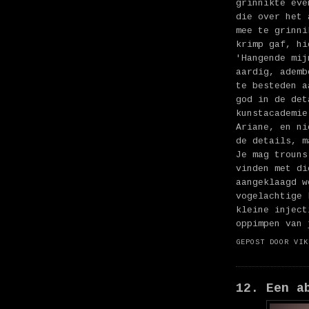
grinnikte eve
die over het 
mee te grinni
krimp gaf, hi
'Hangende mij
aardig, ademb
te besteden a
god in de det
kunstacademie
Ariane, en ni
de details, m
Je mag trouns
vinden met di
aangeklaagd w
vogelachtige 
kleine inject
oppimpen van 
GEPOST DOOR
VIK
12. Een a