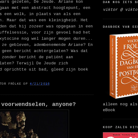
wars gezeten, De Jeude. Ariane kon
DAN NOG IETS B
gaan met een abstract hoogtepunt, een
viktor @ vikto
s een wolk, in plaats van als een
n. Maar dat was een kleinigheid. Het
den dat hij zozeer was opgegaan in een
DAGBOEK VAN EE
uffelsessie, voor zijn gevoel had het
xytocine nog wel langer mogen duren...
 ze gebleven, adembenemende Ariane? En
 geen bericht achtergelaten? Was dat
 zonder bericht de patiënt aan
laten? Terwijl De Jeude zich
d oprichtte uit bad, gleed zijn boek
TOR FRÖLKE
OP
4/21/2016
 voorwendselen, anyone?
alleen nog als
eBook
KOOP ZALIG UIT