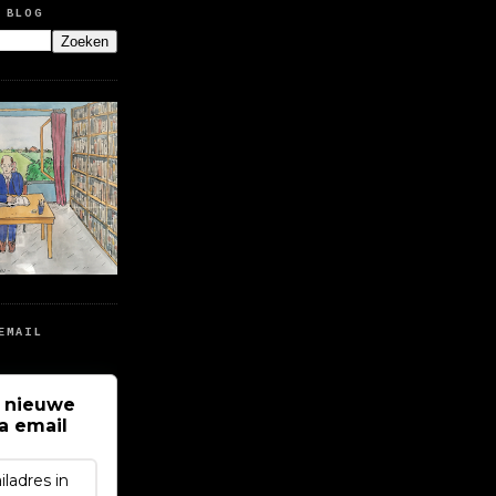
 BLOG
EMAIL
 nieuwe
ia email