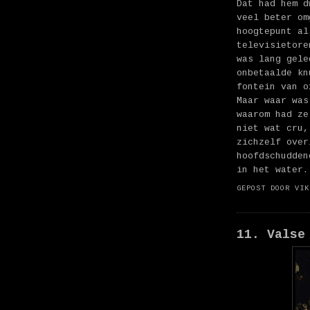
Dat had hem d
veel beter om
hoogtepunt al
televisietore
was lang gele
onbetaalde kn
fontein van o
Maar waar was
waarom had ze
niet wat cru,
zichzelf over
hoofdschudden
in het water.
GEPOST DOOR
VIK
11. Valse