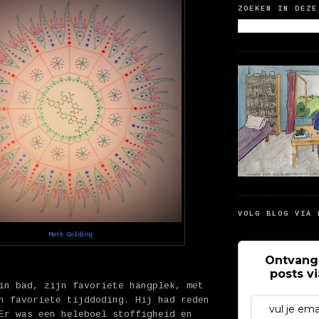
ZOEKEN IN DEZE
VOLG BLOG VIA 
Mark Golding
Ontvang
posts v
in bad, zijn favoriete hangplek, met
n favoriete tijddoding. Hij had reden
Er was een heleboel stoffigheid en