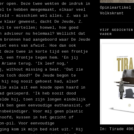
er open. Deze twee wekten de indruk in
Opinieartikel 
el te hebben meegemaakt, elkaar veel
Volkskrant
teld – misschien wel alles. Z. was in
w klaar geweest, dacht De Jeude, Z.
el te vertellen; hoewel, hoe goed
VIJF GEDICHTEN
n adviseur nu helemaal? Wellicht dat
VADER
m bronnen had aangeboord waar De Jeude
iet eens van afwist. Hoe dan ook
t deze twee in korte tijd een frontje
d, een frontje tegen hem. 'En jij
 Ariane terug. 'Ik leef nog,'
j, without missing a beat. 'Dat zie
ou toch dood?' De Jeude begon te
 hij nog nooit gehoest had, alsof
lle asla uit een koude open haard in
ad gekieperd. 'Ik heb nooit dood
elde hij, toen zijn longen eindelijk
Ik ben geen eenvoudige euthanasist, of
nsbeëindiger. Voor mij geen plastic
hoofd, kussen in het gezicht of
on-pil. Voor eenvoudige
In: Tirade 496
ging kom ik mijn bed niet uit.' Hij