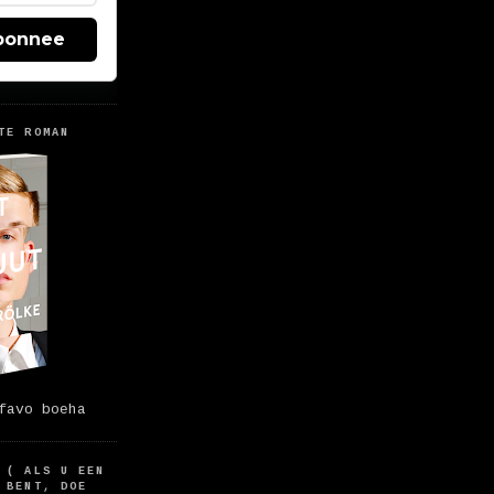
bonnee
TE ROMAN
favo boeha
 ( ALS U EEN
 BENT, DOE