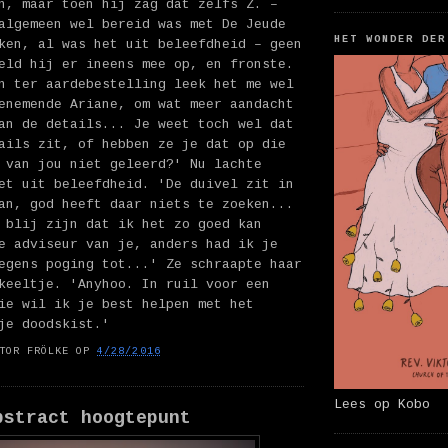
n, maar toen hij zag dat zelfs Z. –
algemeen wel bereid was met De Jeude
HET WONDER DER
ken, al was het uit beleefdheid – geen
eld hij er ineens mee op, en fronste.
n ter aardebestelling leek het me wel
enemende Ariane, om wat meer aandacht
an de details... Je weet toch wel dat
ails zit, of hebben ze je dat op die
 van jou niet geleerd?' Nu lachte
et uit beleefdheid. 'De duivel zit in
an, god heeft daar niets te zoeken...
 blij zijn dat ik het zo goed kan
e adviseur van je, anders had ik je
egens poging tot...' Ze schraapte haar
keeltje. 'Anyhoo. In ruil voor een
ie wil ik je best helpen met het
je doodskist.'
TOR FRÖLKE
OP
4/28/2016
Lees op Kobo
bstract hoogtepunt