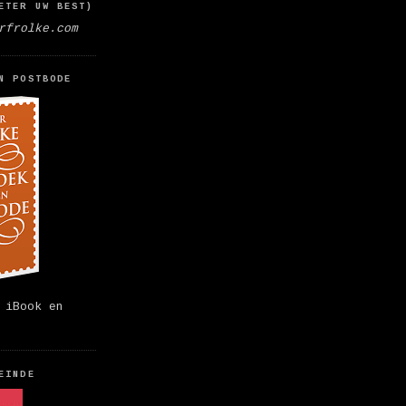
ETER UW BEST)
rfrolke.com
N POSTBODE
 iBook en
EINDE