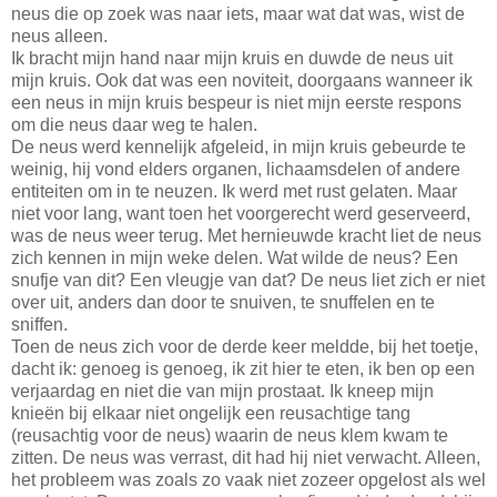
neus die op zoek was naar iets, maar wat dat was, wist de
neus alleen.
Ik bracht mijn hand naar mijn kruis en duwde de neus uit
mijn kruis. Ook dat was een noviteit, doorgaans wanneer ik
een neus in mijn kruis bespeur is niet mijn eerste respons
om die neus daar weg te halen.
De neus werd kennelijk afgeleid, in mijn kruis gebeurde te
weinig, hij vond elders organen, lichaamsdelen of andere
entiteiten om in te neuzen. Ik werd met rust gelaten. Maar
niet voor lang, want toen het voorgerecht werd geserveerd,
was de neus weer terug. Met hernieuwde kracht liet de neus
zich kennen in mijn weke delen. Wat wilde de neus? Een
snufje van dit? Een vleugje van dat? De neus liet zich er niet
over uit, anders dan door te snuiven, te snuffelen en te
sniffen.
Toen de neus zich voor de derde keer meldde, bij het toetje,
dacht ik: genoeg is genoeg, ik zit hier te eten, ik ben op een
verjaardag en niet die van mijn prostaat. Ik kneep mijn
knieën bij elkaar niet ongelijk een reusachtige tang
(reusachtig voor de neus) waarin de neus klem kwam te
zitten. De neus was verrast, dit had hij niet verwacht. Alleen,
het probleem was zoals zo vaak niet zozeer opgelost als wel