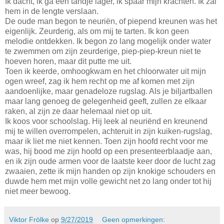
Ik dacht, ik ga een tandje lager, ik spaar mijn krachten. Ik zal
hem in de lengte verslaan.
De oude man begon te neuriën, of piepend kreunen was het
eigenlijk. Zeurderig, als om mij te tarten. Ik kon geen
melodie ontdekken. Ik begon zo lang mogelijk onder water
te zwemmen om zijn zeurderige, piep-piep-kreun niet te
hoeven horen, maar dit putte me uit.
Toen ik keerde, omhoogkwam en het chloorwater uit mijn
ogen wreef, zag ik hem recht op me af komen met zijn
aandoenlijke, maar genadeloze rugslag. Als je biljartballen
maar lang genoeg de gelegenheid geeft, zullen ze elkaar
raken, al zijn ze daar helemaal niet op uit.
Ik koos voor schoolslag. Hij leek al neuriënd en kreunend
mij te willen overrompelen, achteruit in zijn kuiken-rugslag,
maar ik liet me niet kennen. Toen zijn hoofd recht voor me
was, hij bood me zijn hoofd op een presenteerblaadje aan,
en ik zijn oude armen voor de laatste keer door de lucht zag
zwaaien, zette ik mijn handen op zijn knokige schouders en
duwde hem met mijn volle gewicht net zo lang onder tot hij
niet meer bewoog.
Viktor Frölke
op
9/27/2019
Geen opmerkingen: