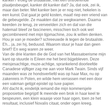
kanker? vroeg de brutaalste, met een ontroerende
plaatjesbeugel, kanker dit kanker dat? Ja, dat ook, zei ik,
maar dan beter. Met kanker ben je er nog niet, hekelen is
een kunst. Dat gaat je geld kosten, maat! riep een vriend van
de gebeugelde. Ze maakten dat ze wegkwamen. Daarna
keerden ze terug, ze verveelden zich en dat van die
hatemail bleef ze fascineren, misschien toch ook wel
gecombineerd met mijn tijpmachine, zou ik willen denken.
Hou je van je moeder? schreeuwde ik tegen de brutaalste.
Eh... ja, zei hij, beduusd. Waarom stuur je haar dan geen
brief? En weg waren ze weer.
Van de drie klanten die de God van het Massatoerisme mijn
kant op stuurde is Eileen me het best bijgebleven. Deze
meisjesachtige, muze-achtige, sprankelend doorleefde
Canadese vijftiger zag me aan voor Mark Twain. Sinds vijf
maanden was ze hondsverliefd was op haar Max, nu op
zakenreis in Polen, en wilde hem verrassen met een door
een vakman getijpt epistel op luxe papier.
Ah! dacht ik, eindelijk iemand die mijn kommersjele
proposietsie begrijpt! Ik meende een brok in haar keel te
bespeuren, een klein waasje voor haar ogen, toen ze het
resultaat, inclusief Novalis citaat, onder ogen kreeg.