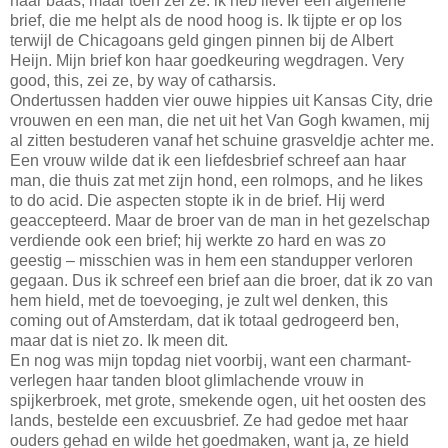
haar baas, maar toen zei ze: ik heb liever een algemene
brief, die me helpt als de nood hoog is. Ik tijpte er op los
terwijl de Chicagoans geld gingen pinnen bij de Albert
Heijn. Mijn brief kon haar goedkeuring wegdragen. Very
good, this, zei ze, by way of catharsis.
Ondertussen hadden vier ouwe hippies uit Kansas City, drie
vrouwen en een man, die net uit het Van Gogh kwamen, mij
al zitten bestuderen vanaf het schuine grasveldje achter me.
Een vrouw wilde dat ik een liefdesbrief schreef aan haar
man, die thuis zat met zijn hond, een rolmops, and he likes
to do acid. Die aspecten stopte ik in de brief. Hij werd
geaccepteerd. Maar de broer van de man in het gezelschap
verdiende ook een brief; hij werkte zo hard en was zo
geestig – misschien was in hem een standupper verloren
gegaan. Dus ik schreef een brief aan die broer, dat ik zo van
hem hield, met de toevoeging, je zult wel denken, this
coming out of Amsterdam, dat ik totaal gedrogeerd ben,
maar dat is niet zo. Ik meen dit.
En nog was mijn topdag niet voorbij, want een charmant-
verlegen haar tanden bloot glimlachende vrouw in
spijkerbroek, met grote, smekende ogen, uit het oosten des
lands, bestelde een excuusbrief. Ze had gedoe met haar
ouders gehad en wilde het goedmaken, want ja, ze hield