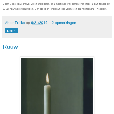
Mocht u de straatschrijver willen uitproberen, en u heeft nog wat centen over, haast u dan zondag om
12 uur naar het Museumplein. Dan sta ik er – insjallah, deo volente en bez'rat hashem – wederom.
Viktor Frölke
op
9/21/2019
2 opmerkingen:
Delen
Rouw