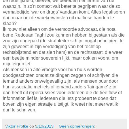
de redelijkheid; oftewel, we betreden het terrein van de
waanzin. In zo'n context valt beter te begrijpen waar de zo
vermaledijde 'war on drugs' vandaan komt. Alles legaliseren
dan maar om de woekerwinsten uit maffiose handen te
slaan?
Ik rouw niet alleen om de vermoorde advocaat, die nota
bene Redouan Taghi zou kunnen hebben bijgestaan als die
zou zijn opgepakt (de strafpleiter schijnt nogal principieel te
zijn geweest in zijn verdediging van het recht op
rechtsbijstand en dat siert hem) en de rechtsstaat, die weer
een beetje minder soeverein lijkt, maar ook en vooral om
mijn eigen lef.
Als mensen in alle vroegte voor hun huis worden
doodgeschoten omdat ze dingen zeggen of schrijven die
iemand anders onwelgevallig zijn, als mensen puur door
hun associatie met iets of iemand anders 'fair game' zijn,
dan heeft dit repercussies voor iedereen die de free flow of
information lief is, iedereen die iets probeert te doen dat
boven zijn eigen straatje uitstijgt. Ik weet niet meer wat ik
durf te schrijven.
Viktor Frölke
op
9/19/2019
Geen opmerkingen: