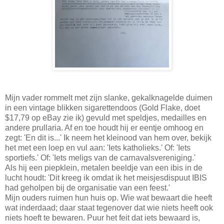
Mijn vader rommelt met zijn slanke, gekalknagelde duimen
in een vintage blikken sigarettendoos (Gold Flake, doet
$17,79 op eBay zie ik) gevuld met speldjes, medailles en
andere prullaria. Af en toe houdt hij er eentje omhoog en
zegt: 'En dit is...' Ik neem het kleinood van hem over, bekijk
het met een loep en vul aan: 'Iets katholieks.' Of: 'Iets
sportiefs.' Of: 'Iets meligs van de carnavalsvereniging.'
Als hij een piepklein, metalen beeldje van een ibis in de
lucht houdt: 'Dit kreeg ik omdat ik het meisjesdispuut IBIS
had geholpen bij de organisatie van een feest.'
Mijn ouders ruimen hun huis op. Wie wat bewaart die heeft
wat inderdaad; daar staat tegenover dat wie niets heeft ook
niets hoeft te bewaren. Puur het feit dat iets bewaard is,