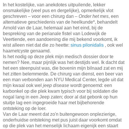
In het kostelijke, van anekdotes uitpuilende, lekker
onsmakelijke (veel pus en dergelijke), opmerkelijk vlot
geschreven – voor een chirurg dan –
Onder het mes
, een
alternatieve geschiedenis van de heelkunde*, behandelt
Arnold van de Laar, helemaal aan het eind, bij de
bespreking van de perianale fistel van Lodewijk de
Veertiende, een aandoening die mij bekend voorkomt, ik
wist alleen niet dat die zo heette:
sinus pilonidalis
, ook wel
haarnetcyste genaamd.
Is het nodig op deze plek mijn medisch dossier door te
nemen? Nee, maar pijnlijk was het destijds wel. Ik dacht dat
het een steenpuist was, die bovenin mijn bilnaad zat en mij
het zitten belemmerde. De chirurg van dienst, een beer van
een man verbonden aan NYU Medical Center, legde uit dat
mijn kwaal ook wel
jeep disease
wordt genoemd: een
karbonkel op die plek kwam typisch voor bij soldaten die
nogal lang in een Jeep zaten; door al dat gebonk op hun
stuitje lag een ingegroeide haar met bijbehorende
ontsteking op de loer.
Van de Laar meent dat zo'n buitengewoon onplezierige,
onderhuidse ontsteking met pus juist daar voorkomt omdat
op die plek van het menselijk lichaam eigenijk een staart