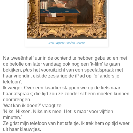
Jean Baptiste Siméon Chardin
Na tweeënhalf uur in de ochtend te hebben gebuisd en met
de belofte om later vandaag ook nog een 'k-film' te gaan
bekijken,
plus
het vooruitzicht van een speelafspraak met
haar vriendin, eist de zesjarige de iPad op, 'of anders je
telefoon'.
Ik weiger. Over een kwartier stappen we op de fiets naar
haar afspraak; die tijd zou ze zonder scherm moeten kunnen
doorbrengen.
'Wat kan ik doen?' vraagt ze.
'Niks. Niksen. Niks mis mee. Het is maar voor vijftien
minuten.'
Ze grist mijn telefoon van het tafeltje. Ik trek hem op tijd weer
uit haar klauwtjes.