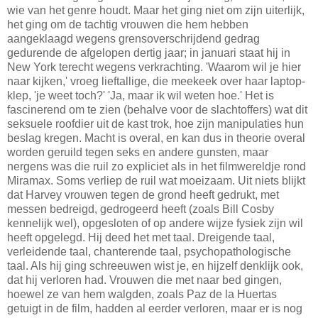
wie van het genre houdt. Maar het ging niet om zijn uiterlijk,
het ging om de tachtig vrouwen die hem hebben
aangeklaagd wegens grensoverschrijdend gedrag
gedurende de afgelopen dertig jaar; in januari staat hij in
New York terecht wegens verkrachting. 'Waarom wil je hier
naar kijken,' vroeg lieftallige, die meekeek over haar laptop-
klep, 'je weet toch?' 'Ja, maar ik wil weten hoe.' Het is
fascinerend om te zien (behalve voor de slachtoffers) wat dit
seksuele roofdier uit de kast trok, hoe zijn manipulaties hun
beslag kregen. Macht is overal, en kan dus in theorie overal
worden geruild tegen seks en andere gunsten, maar
nergens was die ruil zo expliciet als in het filmwereldje rond
Miramax. Soms verliep de ruil wat moeizaam. Uit niets blijkt
dat Harvey vrouwen tegen de grond heeft gedrukt, met
messen bedreigd, gedrogeerd heeft (zoals Bill Cosby
kennelijk wel), opgesloten of op andere wijze fysiek zijn wil
heeft opgelegd. Hij deed het met taal. Dreigende taal,
verleidende taal, chanterende taal, psychopathologische
taal. Als hij ging schreeuwen wist je, en hijzelf denklijk ook,
dat hij verloren had. Vrouwen die met naar bed gingen,
hoewel ze van hem walgden, zoals Paz de la Huertas
getuigt in de film, hadden al eerder verloren, maar er is nog