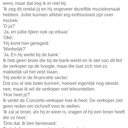
eens, maar dat zeg ik er niet bij.
'Ik zeg dit omdat jij en hij ongeveer dezelfde muzieksmaak
hebben. Jullie kunnen allebei erg enthousiast zijn over
muziek.'
'O ja?'
'Ja, en jullie lijken ook op elkaar.'
'Oké.'
'Hij komt hier geregeld.'
'Werkelijk?'
'Ja. En hij werkt bij de bank.'
Ik heb geen broer die bij de bank werkt en ik stel van dit feit
de verkoper op de hoogte, maar die laat zich niet zo
makkelijk uit het veld slaan.
'Hij werkt in de financiële sector.'
Dat zou al iets beter kunnen, hoewel eigenlijk nog steeds:
nee, maar ik wil de verkoper niet teleurstellen.
'Hoe heet jij?'
Ik vertel de Concerto-verkoper hoe ik heet. De verkoper ziet
geen reden om zichzelf voor te stellen.
'Ik zal je broer, als hij er weer is, vragen of hij een broer heeft
die zo heet.'
'Doe dat. Ik ben benieuwd.'