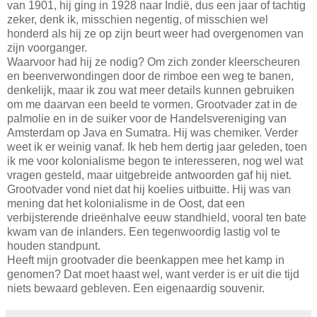
van 1901, hij ging in 1928 naar Indië, dus een jaar of tachtig
zeker, denk ik, misschien negentig, of misschien wel
honderd als hij ze op zijn beurt weer had overgenomen van
zijn voorganger.
Waarvoor had hij ze nodig? Om zich zonder kleerscheuren
en beenverwondingen door de rimboe een weg te banen,
denkelijk, maar ik zou wat meer details kunnen gebruiken
om me daarvan een beeld te vormen. Grootvader zat in de
palmolie en in de suiker voor de Handelsvereniging van
Amsterdam op Java en Sumatra. Hij was chemiker. Verder
weet ik er weinig vanaf. Ik heb hem dertig jaar geleden, toen
ik me voor kolonialisme begon te interesseren, nog wel wat
vragen gesteld, maar uitgebreide antwoorden gaf hij niet.
Grootvader vond niet dat hij koelies uitbuitte. Hij was van
mening dat het kolonialisme in de Oost, dat een
verbijsterende drieënhalve eeuw standhield, vooral ten bate
kwam van de inlanders. Een tegenwoordig lastig vol te
houden standpunt.
Heeft mijn grootvader die beenkappen mee het kamp in
genomen? Dat moet haast wel, want verder is er uit die tijd
niets bewaard gebleven. Een eigenaardig souvenir.