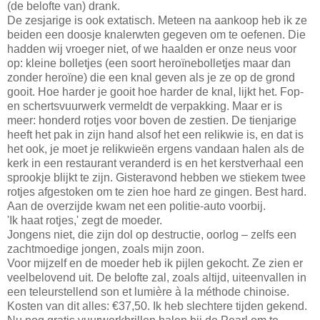
(de belofte van) drank.
De zesjarige is ook extatisch. Meteen na aankoop heb ik ze
beiden een doosje knalerwten gegeven om te oefenen. Die
hadden wij vroeger niet, of we haalden er onze neus voor
op: kleine bolletjes (een soort heroïnebolletjes maar dan
zonder heroïne) die een knal geven als je ze op de grond
gooit. Hoe harder je gooit hoe harder de knal, lijkt het. Fop-
en schertsvuurwerk vermeldt de verpakking. Maar er is
meer: honderd rotjes voor boven de zestien. De tienjarige
heeft het pak in zijn hand alsof het een relikwie is, en dat is
het ook, je moet je relikwieën ergens vandaan halen als de
kerk in een restaurant veranderd is en het kerstverhaal een
sprookje blijkt te zijn. Gisteravond hebben we stiekem twee
rotjes afgestoken om te zien hoe hard ze gingen. Best hard.
Aan de overzijde kwam net een politie-auto voorbij.
'Ik haat rotjes,' zegt de moeder.
Jongens niet, die zijn dol op destructie, oorlog – zelfs een
zachtmoedige jongen, zoals mijn zoon.
Voor mijzelf en de moeder heb ik pijlen gekocht. Ze zien er
veelbelovend uit. De belofte zal, zoals altijd, uiteenvallen in
een teleurstellend son et lumière à la méthode chinoise.
Kosten van dit alles: €37,50. Ik heb slechtere tijden gekend.