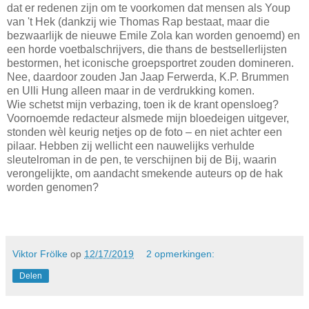
dat er redenen zijn om te voorkomen dat mensen als Youp
van 't Hek (dankzij wie Thomas Rap bestaat, maar die
bezwaarlijk de nieuwe Emile Zola kan worden genoemd) en
een horde voetbalschrijvers, die thans de bestsellerlijsten
bestormen, het iconische groepsportret zouden domineren.
Nee, daardoor zouden Jan Jaap Ferwerda, K.P. Brummen
en Ulli Hung alleen maar in de verdrukking komen.
Wie schetst mijn verbazing, toen ik de krant opensloeg?
Voornoemde redacteur alsmede mijn bloedeigen uitgever,
stonden wèl keurig netjes op de foto – en niet achter een
pilaar. Hebben zij wellicht een nauwelijks verhulde
sleutelroman in de pen, te verschijnen bij de Bij, waarin
verongelijkte, om aandacht smekende auteurs op de hak
worden genomen?
Viktor Frölke
op
12/17/2019
2 opmerkingen:
Delen