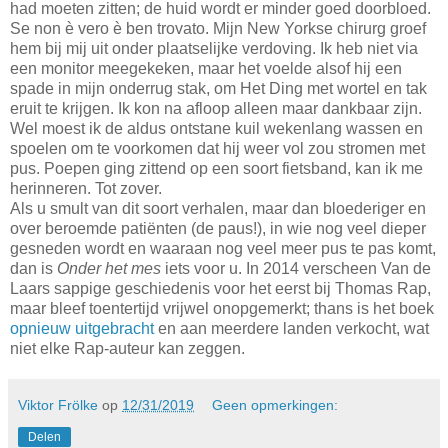
had moeten zitten; de huid wordt er minder goed doorbloed.
Se non è vero è ben trovato. Mijn New Yorkse chirurg groef
hem bij mij uit onder plaatselijke verdoving. Ik heb niet via
een monitor meegekeken, maar het voelde alsof hij een
spade in mijn onderrug stak, om Het Ding met wortel en tak
eruit te krijgen. Ik kon na afloop alleen maar dankbaar zijn.
Wel moest ik de aldus ontstane kuil wekenlang wassen en
spoelen om te voorkomen dat hij weer vol zou stromen met
pus. Poepen ging zittend op een soort fietsband, kan ik me
herinneren. Tot zover.
Als u smult van dit soort verhalen, maar dan bloederiger en
over beroemde patiënten (de paus!), in wie nog veel dieper
gesneden wordt en waaraan nog veel meer pus te pas komt,
dan is
Onder het mes
iets voor u. In 2014 verscheen Van de
Laars sappige geschiedenis voor het eerst bij Thomas Rap,
maar bleef toentertijd vrijwel onopgemerkt; thans is het boek
opnieuw uitgebracht
en aan meerdere landen verkocht, wat
niet elke Rap-auteur kan zeggen.
Viktor Frölke
op
12/31/2019
Geen opmerkingen:
Delen