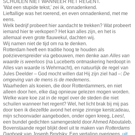
SCHUILEN NIET WANNEER HET REGENT.
'Wat een stupide tekst,' zei ik, onnadenkend.
Lieftallige was het roerend, en even onnadenkend, met me
eens.
Welk bedrijf probeert hier aandacht te trekken? Wat probeert
iemand hier te verkopen? Het kan alles zijn, en het is
allemaal even grote flauwekul, dachten wij.
Wij namen niet de tijd om na te denken.
Rotterdam heeft een traditie hoog te houden als
poëzieverspreider via gebouwen, men denke aan
Alles van
waarde is weerloos
(na Luceberts ontmaskering herdoopt in
Alles van waarde is Wehrmacht), en natuurlijk de regel van
Jules Deelder – God mocht willen dat Hij zijn ziel had –:
De
omgeving van de mens is de medemens
.
Waarheden als koeien, die door Rotterdammers, en niet
alleen door hen, elke dag opnieuw gelezen mogen worden.
Welke ware koe zat in de regel over de steden die niet
schuilen wanneer het regent? Wel, het licht brak bij mij pas
door toen ik diezelfde avond het enige zinnige kerstcadeau,
mijn schoonvader aangeboden, onder ogen kreeg,
Lees!
,
een bundel gedichten samengesteld door Ahmed Aboutaleb.
Bovenstaande regel blijkt deel uit te maken van
Rotterdams
Dagboek
van Joseph Brodsky. Een vertaling overigens,
uit