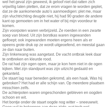
wel het geval zijn geweest, ik geloof niet dat ratten zich
vrijwillig laten pletten, dat ze erom vragen te worden geplet,
dat ze de aankomende auto's aanmoedigen: plet me, maar
zijn vluchtrichting deugde niet, hij had 90 graden de andere
kant op gemoeten om in het water of bij mijn voordeur te
komen.
Zijn voorpoten waren verbrijzeld. Ze roerden in een zwarte
soep van bloed. Uit zijn borstkas waren ingewanden
gefloept; ook ingewanden moeten ergens heen als er
opeens grote druk op ze wordt uitgeoefend, en meestal gaan
ze dan naar buiten.
Zijn linkerwang was aangetast. De vacht ontbrak leek daar
te ontbreken en kleurde rood.
De rat had zijn ogen open, maar je kon hem niet in de ogen
kijken. Met zijn standpunt was zijn uitzicht gedaald en
gekanteld.
De staart lag naar beneden gekromd, als een haak. Was hij
gebroken? Het had er alle schijn van. Op meerdere plaatsen
misschien zelfs.
De achterpoten waren ongeschonden gebleven en oogden
schoon en wit.
Het bontje onder de staart oogde nog witter – sneeuwwit.
Geen vuil te bekennen aan deze zijde, wat toch wel