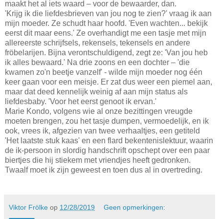
maakt het al iets waard – voor de bewaarder, dan.
'Krijg ik die liefdesbrieven van jou nog te zien?' vraag ik aan
mijn moeder. Ze schudt haar hoofd. 'Even wachten... bekijk
eerst dit maar eens.' Ze overhandigt me een tasje met mijn
allereerste schrijfsels, rekensels, tekensels en andere
fröbelarijen. Bijna verontschuldigend, zegt ze: 'Van jou heb
ik alles bewaard.' Na drie zoons en een dochter – 'die
kwamen zo'n beetje vanzelf' - wilde mijn moeder nog één
keer gaan voor een meisje. Er zat dus weer een piemel aan,
maar dat deed kennelijk weinig af aan mijn status als
liefdesbaby. 'Voor het eerst genoot ik ervan.'
Marie Kondo, volgens wie al onze bezittingen vreugde
moeten brengen, zou het tasje dumpen, vermoedelijk, en ik
ook, vrees ik, afgezien van twee verhaaltjes, een getiteld
'Het laatste stuk kaas' en een flard bekentenislektuur, waarin
de ik-persoon in slordig handschrift opschept over een paar
biertjes die hij stiekem met vriendjes heeft gedronken.
Twaalf moet ik zijn geweest en toen dus al in overtreding.
Viktor Frölke
op
12/28/2019
Geen opmerkingen: