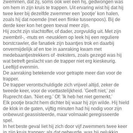
zwemmen, dat zij, soms ook wel een hij, gedwongen was
om hem in zijn kruis te trappen. Uit ervaring wist hij dat hij
twee keer bij dezelfde zwemmer een 'pootje' kon halen,
zoals hij dat noemde (met een flinke tussenpoos). Bij de
derde keer kon het geen toeval meer zijn.
Hij zocht zijn slachtoffer, of dader, zorgvuldig uit. Met zijn
zwembril-, -muts en -neusklem op leek hij een reguliere
borstcrawler, die fanatiek zijn baantjes trok en daarbij
onvermijdelijk af en toe in aanraking kwam met
medebaantjestrekkers of -treksters, zoals gezegd was hij
wat betreft geslacht van de trapper niet erg kieskeurig.
Leeftijd evenmin.
De aanraking betekende voor getrapte meer dan voor de
trapper.
De trapper verontschuldigde zich vrijwel altijd, zeker de
tweede keer, voor de voettastelijkheid. 'Geeft niet,' zei
Ruprecht dan. 'Niet erg.' Of: 'Ik heb het niet gemerkt.'
Elk pootje bracht hem dichter bij waar hij zijn wilde. Hij hield
de klok in de gaten, vijftig minuten had hij nodig voor zijn
onbewust geassisteerde, maar volmaakt geregisseerde
spel.
In het beste geval liet hij zich door vijf zwemmers twee keer
in zijn kruis trappen; als dat gebeurde, was hij gelukkig.