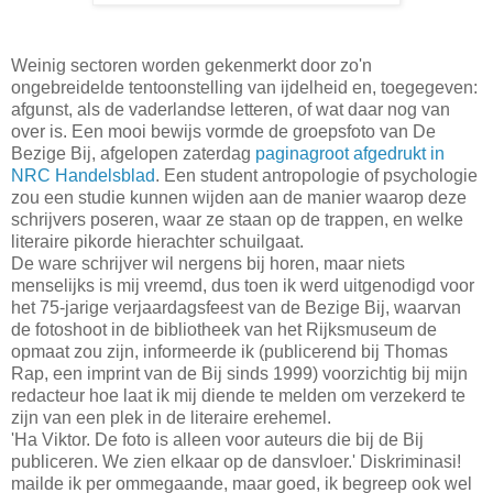
Weinig sectoren worden gekenmerkt door zo'n
ongebreidelde tentoonstelling van ijdelheid en, toegegeven:
afgunst, als de vaderlandse letteren, of wat daar nog van
over is. Een mooi bewijs vormde de groepsfoto van De
Bezige Bij, afgelopen zaterdag
paginagroot afgedrukt in
NRC Handelsblad
. Een student antropologie of psychologie
zou een studie kunnen wijden aan de manier waarop deze
schrijvers poseren, waar ze staan op de trappen, en welke
literaire pikorde hierachter schuilgaat.
De ware schrijver wil nergens bij horen, maar niets
menselijks is mij vreemd, dus toen ik werd uitgenodigd voor
het 75-jarige verjaardagsfeest van de Bezige Bij, waarvan
de fotoshoot in de bibliotheek van het Rijksmuseum de
opmaat zou zijn, informeerde ik (publicerend bij Thomas
Rap, een imprint van de Bij sinds 1999) voorzichtig bij mijn
redacteur hoe laat ik mij diende te melden om verzekerd te
zijn van een plek in de literaire erehemel.
'Ha Viktor. De foto is alleen voor auteurs die bij de Bij
publiceren. We zien elkaar op de dansvloer.' Diskriminasi!
mailde ik per ommegaande, maar goed, ik begreep ook wel