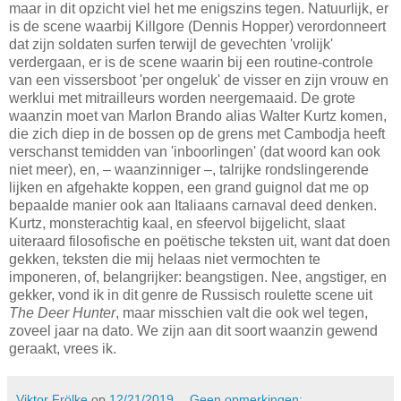
maar in dit opzicht viel het me enigszins tegen. Natuurlijk, er
is de scene waarbij Killgore (Dennis Hopper) verordonneert
dat zijn soldaten surfen terwijl de gevechten 'vrolijk'
verdergaan, er is de scene waarin bij een routine-controle
van een vissersboot 'per ongeluk' de visser en zijn vrouw en
werklui met mitrailleurs worden neergemaaid. De grote
waanzin moet van Marlon Brando alias Walter Kurtz komen,
die zich diep in de bossen op de grens met Cambodja heeft
verschanst temidden van 'inboorlingen' (dat woord kan ook
niet meer), en, – waanzinniger –, talrijke rondslingerende
lijken en afgehakte koppen, een grand guignol dat me op
bepaalde manier ook aan Italiaans carnaval deed denken.
Kurtz, monsterachtig kaal, en sfeervol bijgelicht, slaat
uiteraard filosofische en poëtische teksten uit, want dat doen
gekken, teksten die mij helaas niet vermochten te
imponeren, of, belangrijker: beangstigen. Nee, angstiger, en
gekker, vond ik in dit genre de Russisch roulette scene uit
The Deer Hunter
, maar misschien valt die ook wel tegen,
zoveel jaar na dato. We zijn aan dit soort waanzin gewend
geraakt, vrees ik.
Viktor Frölke
op
12/21/2019
Geen opmerkingen: