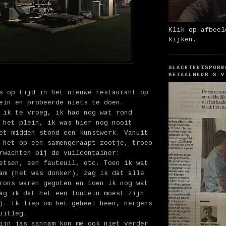
Klik op afbeel
kijken.
SLACHTHUISPORN
BETAALMUUR S.V
s op tijd in het nieuwe restaurant op
ein en probeerde niets te doen.
 ik te vroeg, ik had nog wat rond
 het plein, ik was hier nog nooit
et midden stond een kunstwerk. Vanuit
 het op een samengeraapt zootje, troep
rwachten bij de vuilcontainer:
etsen, een fauteuil, etc. Toen ik wat
am (het was donker), zag ik dat alle
rons waren gegoten en toen ik nog wat
ag ik dat het een fontein moest zijn
). Ik liep om het geheel heen, nergens
uitleg.
ijn jas aannam kon me ook niet verder