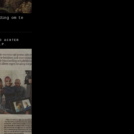
ding om te
O ACHTER
.P.