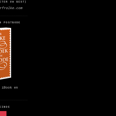
ETER UW BEST)
rfrolke.com
N POSTBODE
 iBook en
EINDE