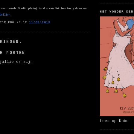
 vernieuwde Stadionplein) is dus van Matthew Darbyshire en
HET WONDER DER
bellier
.
TOR FRÖLKE
OP
11/02/2019
RKINGEN:
IE POSTEN
jullie er zijn
Lees op Kobo