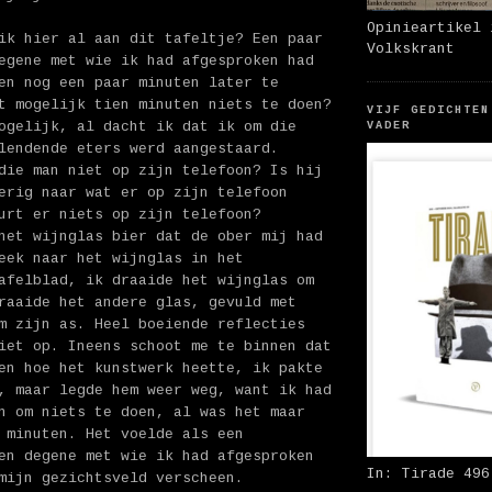
Opinieartikel 
ik hier al aan dit tafeltje? Een paar
Volkskrant
egene met wie ik had afgesproken had
en nog een paar minuten later te
t mogelijk tien minuten niets te doen?
VIJF GEDICHTEN
ogelijk, al dacht ik dat ik om die
VADER
lendende eters werd aangestaard.
die man niet op zijn telefoon? Is hij
erig naar wat er op zijn telefoon
urt er niets op zijn telefoon?
het wijnglas bier dat de ober mij had
eek naar het wijnglas in het
afelblad, ik draaide het wijnglas om
raaide het andere glas, gevuld met
m zijn as. Heel boeiende reflecties
iet op. Ineens schoot me te binnen dat
en hoe het kunstwerk heette, ik pakte
, maar legde hem weer weg, want ik had
n om niets te doen, al was het maar
 minuten. Het voelde als een
en degene met wie ik had afgesproken
In: Tirade 496
mijn gezichtsveld verscheen.