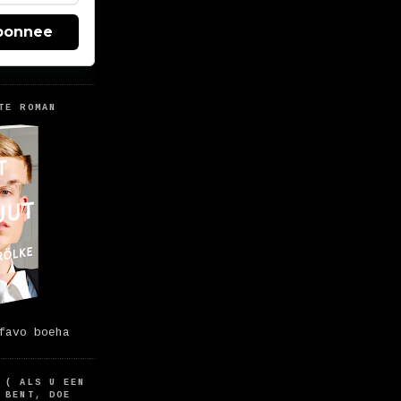
bonnee
TE ROMAN
favo boeha
 ( ALS U EEN
 BENT, DOE