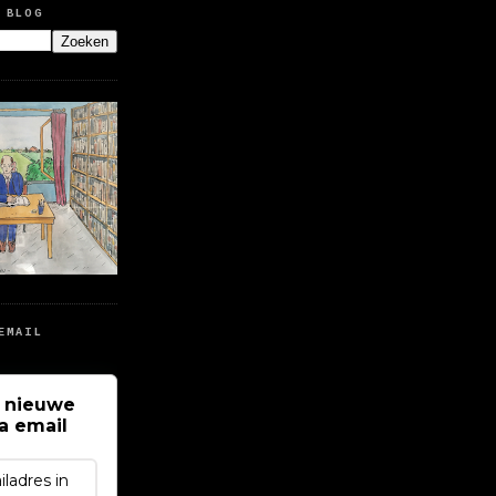
 BLOG
EMAIL
 nieuwe
ia email