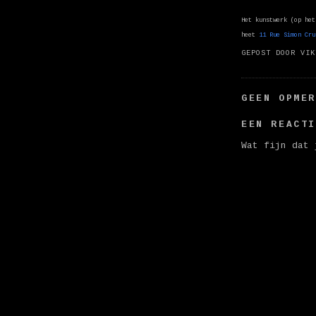
Het kunstwerk (op het
heet
11 Rue Simon Cru
GEPOST DOOR
VIK
GEEN OPME
EEN REACT
Wat fijn dat 