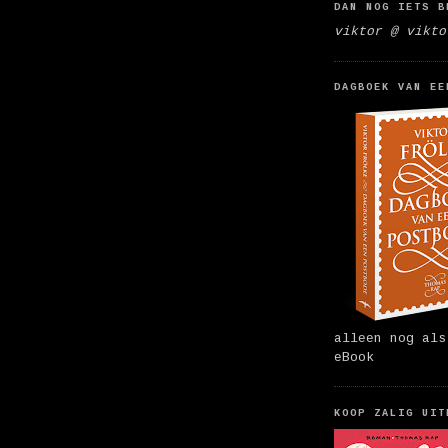
DAN NOG IETS B
viktor @ vikto
DAGBOEK VAN EE
alleen nog als
eBook
KOOP ZALIG UIT