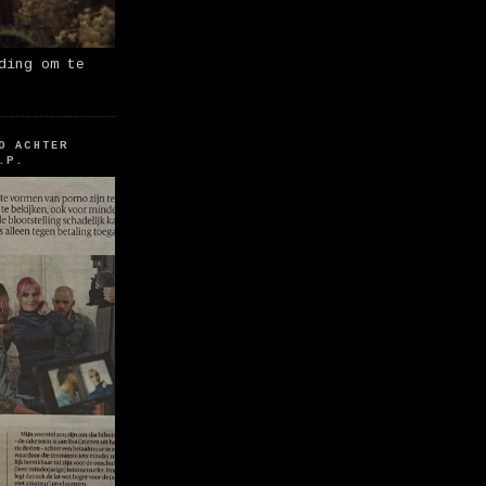
ding om te
O ACHTER
.P.