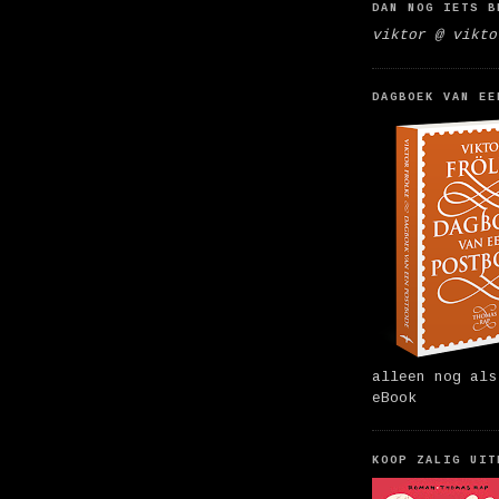
DAN NOG IETS B
viktor @ vikto
DAGBOEK VAN EE
alleen nog als
eBook
KOOP ZALIG UIT