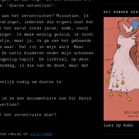
k: 'dieren verontrust'.
HET WONDER DER
 aan het verontrusten? Misschien. Ik
ndringer, iedereen die ergens voor het
r het eerst sinds jaren, komt, voelt
inger. Ik maak weinig geluid, ik zucht
etje, maar ja, ik ga van het gebaande
s waar. Dat zit in mijn aard. Maar
 De natte bladeren onder mijn schoenen
ogpolig tapijt. De lichtval, op deze
middag, is die van de dood, maar dat
enlijk nodig om dieren te
 ik ze een documentaire van Sir David
vertoon?
r het verontruste dier?
Lees op Kobo
TOR FRÖLKE
OP
11/17/2020