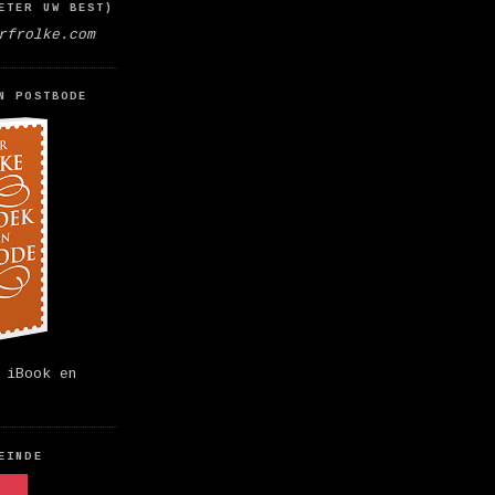
ETER UW BEST)
rfrolke.com
N POSTBODE
 iBook en
EINDE