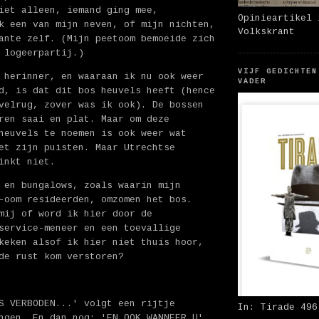
iet alleen, iemand ging mee,
Opinieartikel 
k een van mijn neven, of mijn nichten,
Volkskrant
ante zelf. (Mijn peetoom bemoeide zich
 logeerpartij.)
VIJF GEDICHTEN
 herinner, en waaraan ik nu ook weer
VADER
d, is dat dit bos heuvels heeft (hence
velrug, zover was ik ook). De bossen
ren saai en plat. Maar om deze
heuvels te noemen is ook weer wat
et zijn puisten. Maar Utrechtse
inkt niet.
 en bungalows, zoals waarin mijn
-oom resideerden, omzomen het bos.
mij of word ik hier door de
service-meneer en een toevallige
keken alsof ik hier niet thuis hoor,
de rust kom verstoren?
S VERBODEN...' volgt een rijtje
In: Tirade 496
ngen. En dan nog: 'EN OOK WANNEER U',