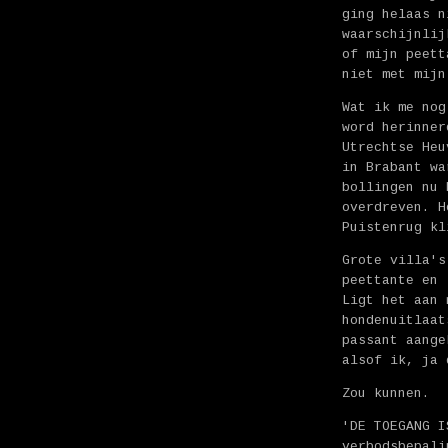
ging helaas n
waarschijnlij
of mijn peett
niet met mijn
Wat ik me nog
word herinner
Utrechtse Heu
in Brabant wa
bollingen nu 
overdreven. H
Puistenrug kl
Grote villa's
peettante en 
Ligt het aan 
hondenuitlaat
passant aange
alsof ik, ja 
Zou kunnen.
'DE TOEGANG I
verbodsbepali