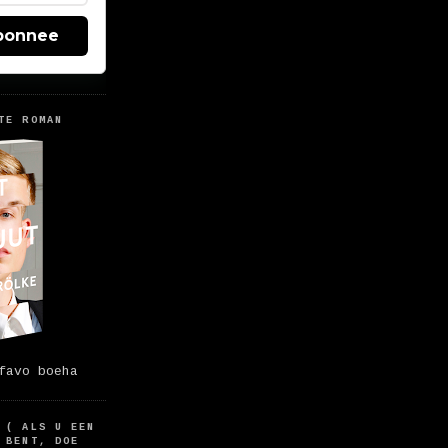
bonnee
TE ROMAN
favo boeha
 ( ALS U EEN
 BENT, DOE