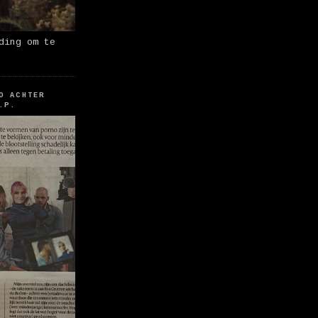
ding om te
O ACHTER
.P.