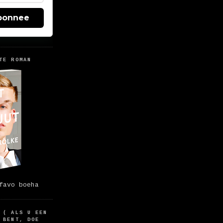
bonnee
TE ROMAN
favo boeha
 ( ALS U EEN
 BENT, DOE