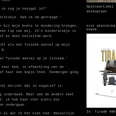
 toch.'
Opinieartikel 
 ze nog je neusgat in?'
Volkskrant
erstokje. Had ik om gevraagd.'
n bij mijn boete in mindering brengen,
VIJF GEDICHTEN
VADER
een tip van mij. Zo'n kinderstokje is
ef en doet hetzelfde werk.
cht als een fysieke aanval op mijn
 A.
en fysieke aanval op je lichaam.'
 naar bed, in afwachting van de
af haar een kopje thee. Vanmorgen ging
het bericht dat ze negatief is.
g inderdaad. Maar aan de andere kant
l: ik heb haar voor niets die
en ondergaan.
In: Tirade 496
en al dat ze het niet had.
Natuurlijk