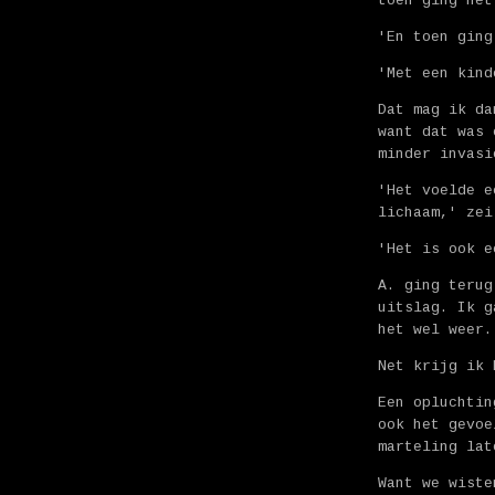
toen ging het
'En toen ging
'Met een kind
Dat mag ik da
want dat was 
minder invasi
'Het voelde e
lichaam,' zei
'Het is ook e
A. ging terug
uitslag. Ik g
het wel weer.
Net krijg ik 
Een opluchtin
ook het gevoe
marteling lat
Want we wist