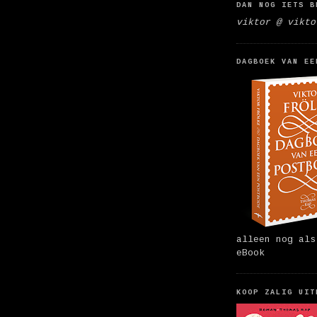
DAN NOG IETS B
viktor @ vikto
DAGBOEK VAN EE
alleen nog als
eBook
KOOP ZALIG UIT