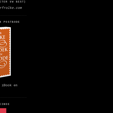
ETER UW BEST)
rfrolke.com
N POSTBODE
 iBook en
EINDE