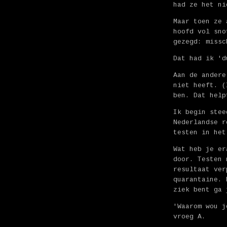
had ze het ni
Maar toen ze 
hoofd vol sno
gezegd: missc
Dat had ik 'd
Aan de andere
niet heeft. (
ben. Dat help
Ik begin stee
Nederlandse r
testen in het
Wat heb je er
door. Testen 
resultaat ver
quarantaine. 
ziek bent ga 
'Waarom wou j
vroeg A.