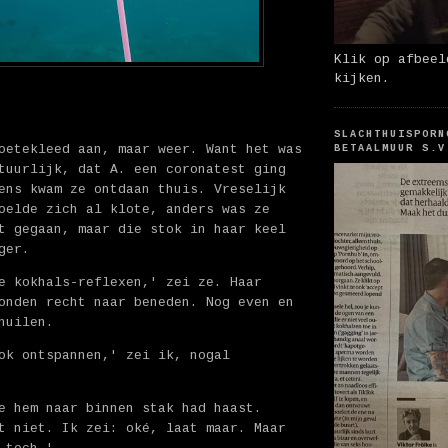
Klik op afbeel
kijken.
SLACHTHUISPORN
oetekleed aan, maar weer. Want het was
BETAALMUUR S.V
tuurlijk, dat A. een coronatest ging
ens kwam ze ontdaan thuis. Vreselijk
oelde zich al klote, anders was ze
t gegaan, maar die stok in haar keel
ger.
e kokhals-reflexen,' zei ze. Haar
onden recht naar beneden. Nog even en
huilen.
ok ontspannen,' zei ik, nogal
e hem naar binnen stak had haast.
t niet. Ik zei: oké, laat maar. Maar