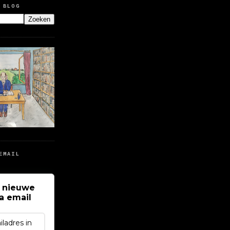
 BLOG
EMAIL
 nieuwe
ia email