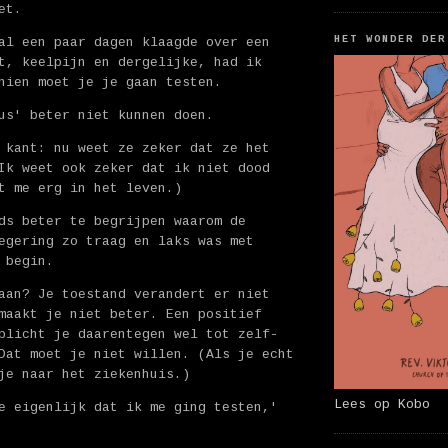
et.
HET WONDER DER
al een paar dagen klaagde over een
t, keelpijn en dergelijke, had ik
hien moet je je gaan testen.
us' beter niet kunnen doen.
 kant: nu weet ze zeker dat ze het
Ik weet ook zeker dat ik niet dood
t me erg in het leven.)
ds beter te begrijpen waarom de
egering zo traag en laks was met
 begin.
aan? Je toestand verandert er niet
maakt je niet beter. Een positief
plicht je daarentegen wel tot zelf-
Dat moet je niet willen. (Als je echt
je naar het ziekenhuis.)
Lees op Kobo
e eigenlijk dat ik me ging testen,'