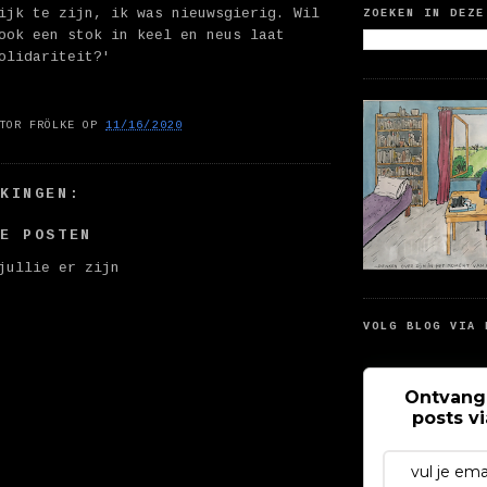
ijk te zijn, ik was nieuwsgierig. Wil
ZOEKEN IN DEZE
ook een stok in keel en neus laat
olidariteit?'
TOR FRÖLKE
OP
11/16/2020
RKINGEN:
IE POSTEN
jullie er zijn
VOLG BLOG VIA 
Ontvang
posts v