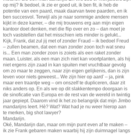
op mij? Ik bedoel, ik zie er goed uit, ik ben fit, ik heb de
potentie van een paard, maak daarvan twee paarden, en ik
ben succesvol. Terwijl als je naar sommige andere mensen
kijkt in deze kamer, – die mij trouwens erg aan mijn eigen
kantoor doet denken, met die flip over en zo – dan moet je
toch vaststellen dat het misschien iets minder is gelukt...
Kijk, Frank, dat zul jij met of zonder Fraud – ik bedoel Freud
– zullen beamen, dat een man zonder zoon toch wat sneu
is... Een man zonder zoon is zoiets als een raket zonder
maan. Luister, als een man zich niet kan voortplanten, als hij
niet ergens zijn zaad in kan spuiten met vruchtbaar gevolg
om zo maar te zeggen, naar zijn eigen gelijkenis, dan is zijn
leven voor niets geweest... We zijn hier op aard' – ja, pink
maar een traantje weg – om onszelf te dupliceren, daar zit
niks anders op. En als we op dit slakkentempo doorgaan is
de sinoficatie van Europa en de rest van de wereld in twintig
jaar gepiept. Daarom vind ik het zo belangrijk dat mijn Jimbo
mandarijns leert. Hè? Wat? Wat had je nu weer hierop aan
te merken, big shot lawyer?
Mandarijn.
Oké, Mandarijn dan, maar om mijn punt even af te maken –
ik zie Frank gebaren maken waarbij hij zijn duimnagel langs