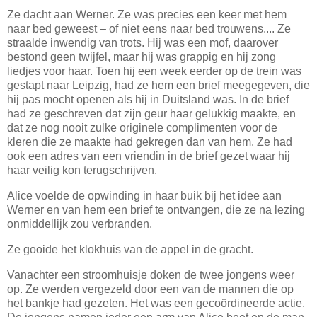
Ze dacht aan Werner. Ze was precies een keer met hem
naar bed geweest – of niet eens naar bed trouwens.... Ze
straalde inwendig van trots. Hij was een mof, daarover
bestond geen twijfel, maar hij was grappig en hij zong
liedjes voor haar. Toen hij een week eerder op de trein was
gestapt naar Leipzig, had ze hem een brief meegegeven, die
hij pas mocht openen als hij in Duitsland was. In de brief
had ze geschreven dat zijn geur haar gelukkig maakte, en
dat ze nog nooit zulke originele complimenten voor de
kleren die ze maakte had gekregen dan van hem. Ze had
ook een adres van een vriendin in de brief gezet waar hij
haar veilig kon terugschrijven.
Alice voelde de opwinding in haar buik bij het idee aan
Werner en van hem een brief te ontvangen, die ze na lezing
onmiddellijk zou verbranden.
Ze gooide het klokhuis van de appel in de gracht.
Vanachter een stroomhuisje doken de twee jongens weer
op. Ze werden vergezeld door een van de mannen die op
het bankje had gezeten. Het was een gecoördineerde actie.