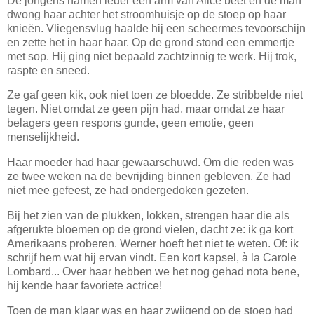
De jongens namen ieder een arm van Alice beet en de man
dwong haar achter het stroomhuisje op de stoep op haar
knieën. Vliegensvlug haalde hij een scheermes tevoorschijn
en zette het in haar haar. Op de grond stond een emmertje
met sop. Hij ging niet bepaald zachtzinnig te werk. Hij trok,
raspte en sneed.
Ze gaf geen kik, ook niet toen ze bloedde. Ze stribbelde niet
tegen. Niet omdat ze geen pijn had, maar omdat ze haar
belagers geen respons gunde, geen emotie, geen
menselijkheid.
Haar moeder had haar gewaarschuwd. Om die reden was
ze twee weken na de bevrijding binnen gebleven. Ze had
niet mee gefeest, ze had ondergedoken gezeten.
Bij het zien van de plukken, lokken, strengen haar die als
afgerukte bloemen op de grond vielen, dacht ze: ik ga kort
Amerikaans proberen. Werner hoeft het niet te weten. Of: ik
schrijf hem wat hij ervan vindt. Een kort kapsel, à la Carole
Lombard... Over haar hebben we het nog gehad nota bene,
hij kende haar favoriete actrice!
Toen de man klaar was en haar zwijgend op de stoep had