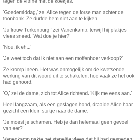
tegen de vitrine met de koekjes.
'Goedemiddag,' zei Alice tegen de forse man achter de
toonbank. Ze durfde hem niet aan te kijken.
'Juffrouw Turkenburg,' zei Vanenkamp, terwijl hij plakjes
vlees sneed. 'Wat doe je hier?'
'Nou, ik eh...'
'Je weet toch dat ik niet aan een moffenhoer verkoop?'
Ze kromp ineen. Het was onmogelijk om de kwetsende
werking van dit woord uit te schakelen, hoe vaak ze het ook
had gehoord.
'O,' zei de dame, zich tot Alice richtend. 'Kijk me eens aan.'
Heel langzaam, als een geslagen hond, draaide Alice haar
gezicht een klein stukje naar de dame.
'Je moest je schamen. Heb je dan helemaal geen gevoel
van eer?'
Vanenkamp pakte het stapeltje vlees dat hij had gesneden