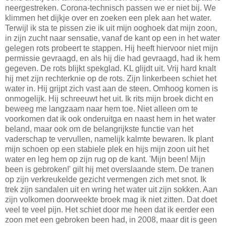
neergestreken. Corona-technisch passen we er niet bij. We
klimmen het dijkje over en zoeken een plek aan het water.
Terwijl ik sta te pissen zie ik uit mijn ooghoek dat mijn zoon,
in zijn zucht naar sensatie, vanaf de kant op een in het water
gelegen rots probeert te stappen. Hij heeft hiervoor niet mijn
permissie gevraagd, en als hij die had gevraagd, had ik hem
gegeven. De rots blijkt spekglad. KL glijdt uit. Vrij hard knalt
hij met zijn rechterknie op de rots. Zijn linkerbeen schiet het
water in. Hij grijpt zich vast aan de steen. Omhoog komen is
onmogelijk. Hij schreeuwt het uit. Ik rits mijn broek dicht en
beweeg me langzaam naar hem toe. Niet alleen om te
voorkomen dat ik ook onderuitga en naast hem in het water
beland, maar ook om de belangrijkste functie van het
vaderschap te vervullen, namelijk kalmte bewaren. Ik plant
mijn schoen op een stabiele plek en hijs mijn zoon uit het
water en leg hem op zijn rug op de kant. 'Mijn been! Mijn
been is gebroken!' gilt hij met overslaande stem. De tranen
op zijn verkreukelde gezicht vermengen zich met snot. Ik
trek zijn sandalen uit en wring het water uit zijn sokken. Aan
zijn volkomen doorweekte broek mag ik niet zitten. Dat doet
veel te veel pijn. Het schiet door me heen dat ik eerder een
zoon met een gebroken been had, in 2008, maar dit is geen