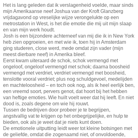
Het is lang geleden dat ik verslagenheid voelde, maar sinds
mijn Amerikaanse neef Joshua van der Kroft Glanzberg
vrijdagavond op vreselijke wijze verongelukte op een
metrostation in West, is het die emotie die mij uit mijn slaap
en van mijn werk houdt.
Josh is een bijzondere achterneef van mij die ik in New York
heb zien opgroeien, en met wie ik, toen hij in Amsterdam
ging studeren, close werd, mede omdat zijn vader (mijn
meest dierbare neef) in Amerika bleef.
Eerst kwam uiteraard de schok, schok vermengd met
ongeloof, ongeloof vermengd met schok; daarna boosheid
vermengd met verdriet, verdriet vermengd met boosheid,
tenslotte vooral verdriet; plus nog schuldgevoel, medelijden
en machteloosheid – en toch ook nog, als ik heel eerlijk ben,
een vreemd soort, pervers genot, dat hoort bij het hebben
van heftige emoties. Wie huilt voelt weer dat hij leeft. En niet
dood is, zoals degene om wie hij rouwt.
Tussen de bedrijven door probeer je te begrijpen,
angstvallig vat te krijgen op het onbegrijpelijke, en hulp te
bieden, ook als je weet dat je niets kunt doen.
De emotionele uitputting leidt weer tot kleine botsingen met
de geliefde, omdat die zogenaamd niet, of onvoldoende,