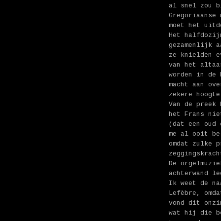
al snel zou b
Gregoriaanse 
moet het uitd
Het halfdozij
gezamenlijk a
ze knielden e
van het altaa
worden in de 
macht aan ove
zekere hoogte
Van de preek 
het Frans nie
(dat een oud 
me al ooit be
omdat zulke p
zeggingskrach
De orgelmuzie
achterwand le
Ik weet de na
Lefèbre, omda
vond dit onzi
wat hij die b