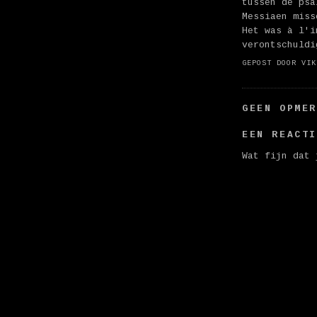
tussen de psa
Messiaen miss
Het was à l'i
verontschuldi
GEPOST DOOR
VIK
GEEN OPME
EEN REACT
Wat fijn dat 