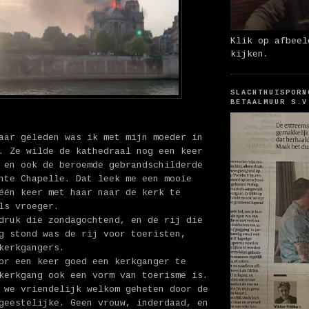
Klik op afbeel
kijken.
SLACHTHUISPORN
BETAALMUUR S.V
aar geleden was ik met mijn moeder in
. Ze wilde de kathedraal nog een keer
 en ook de beroemde gebrandschilderde
nte Chapelle. Dat leek me een mooie
één keer met haar naar de kerk te
ls vroeger.
druk die zondagochtend, en de rij die
g stond was de rij voor toeristen,
kerkgangers.
or een keer goed een kerkganger te
kerkgang ook een vorm van toerisme is.
 we vriendelijk welkom geheten door de
geestelijke. Geen vrouw, inderdaad, en