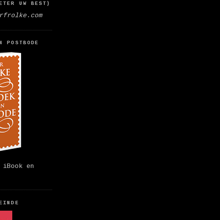
ETER UW BEST)
rfrolke.com
N POSTBODE
 iBook en
EINDE