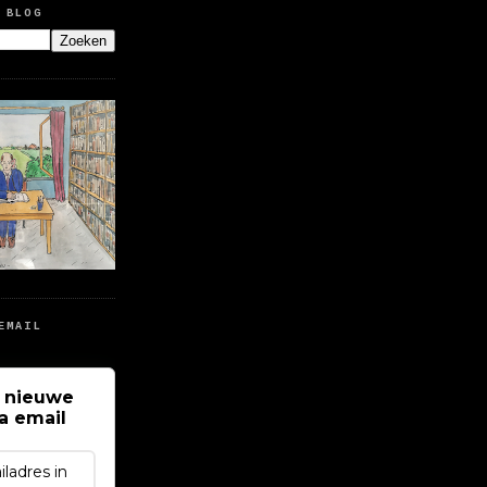
 BLOG
EMAIL
 nieuwe
ia email