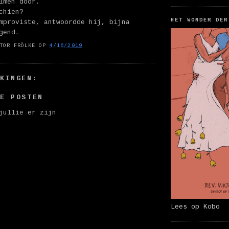
lmen door.
chien?
HET WONDER DER
mproviste, antwoordde hij, bijna
gend.
TOR FRÖLKE
OP
4/16/2019
RKINGEN:
IE POSTEN
jullie er zijn
Lees op Kobo