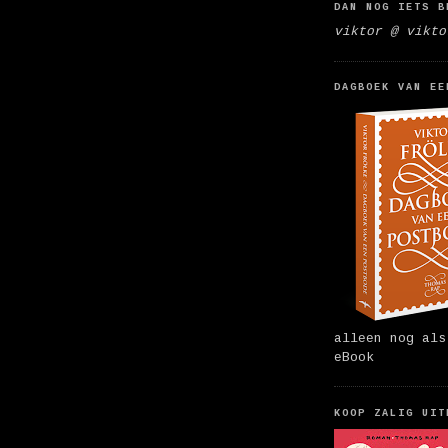
DAN NOG IETS B
viktor @ vikto
DAGBOEK VAN EE
alleen nog als
eBook
KOOP ZALIG UIT