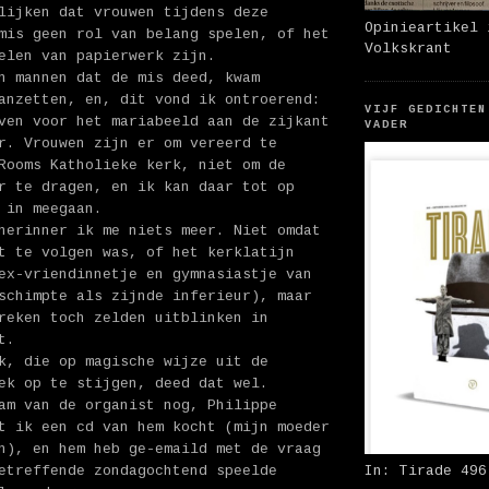
lijken dat vrouwen tijdens deze
Opinieartikel 
mis geen rol van belang spelen, of het
Volkskrant
elen van papierwerk zijn.
n mannen dat de mis deed, kwam
anzetten, en, dit vond ik ontroerend:
VIJF GEDICHTEN
ven voor het mariabeeld aan de zijkant
VADER
r. Vrouwen zijn er om vereerd te
Rooms Katholieke kerk, niet om de
r te dragen, en ik kan daar tot op
 in meegaan.
herinner ik me niets meer. Niet omdat
t te volgen was, of het kerklatijn
ex-vriendinnetje en gymnasiastje van
schimpte als zijnde inferieur), maar
reken toch zelden uitblinken in
t.
k, die op magische wijze uit de
ek op te stijgen, deed dat wel.
am van de organist nog, Philippe
t ik een cd van hem kocht (mijn moeder
n), en hem heb ge-emaild met de vraag
etreffende zondagochtend speelde
In: Tirade 496