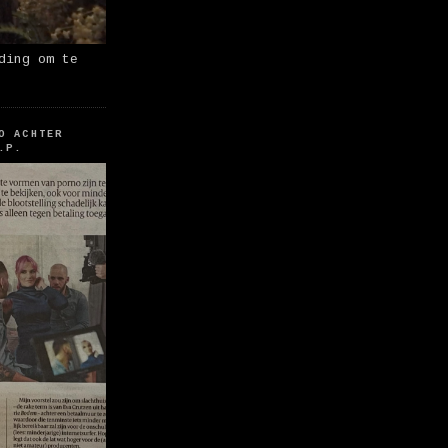
ding om te
O ACHTER
.P.