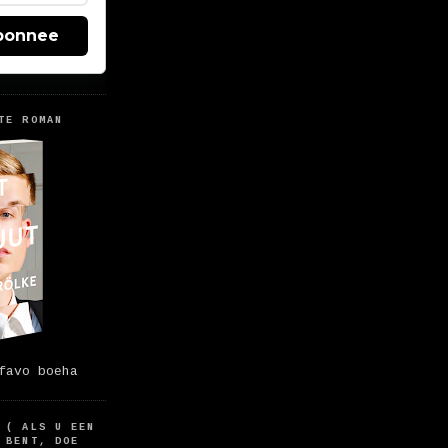
bonnee
TE ROMAN
favo boeha
 ( ALS U EEN
 BENT, DOE