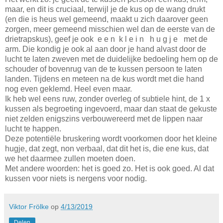
maar, en dit is cruciaal, terwijl je de kus op de wang drukt
(en die is heus wel gemeend, maakt u zich daarover geen
zorgen, meer gemeend misschien wel dan de eerste van de
drietrapskus), geef je ook e e n k l e i n h u g j e met de
arm. Die kondig je ook al aan door je hand alvast door de
lucht te laten zweven met de duidelijke bedoeling hem op de
schouder of bovenrug van de te kussen persoon te laten
landen. Tijdens en meteen na de kus wordt met die hand
nog even geklemd. Heel even maar.
Ik heb wel eens ruw, zonder overleg of subtiele hint, de 1 x
kussen als begroeting ingevoerd, maar dan staat de gekuste
niet zelden enigszins verbouwereerd met de lippen naar
lucht te happen.
Deze potentiële bruskering wordt voorkomen door het kleine
hugje, dat zegt, non verbaal, dat dit het is, die ene kus, dat
we het daarmee zullen moeten doen.
Met andere woorden: het is goed zo. Het is ook goed. Al dat
kussen voor niets is nergens voor nodig.
Viktor Frölke
op
4/13/2019
Delen