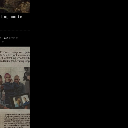
ding om te
O ACHTER
.P.