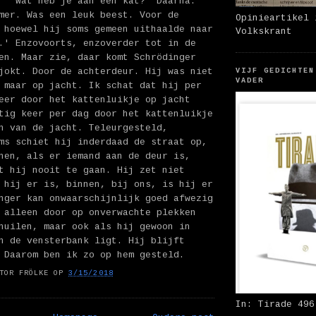
' 'Wat heb je aan een kat?' Daarna:
mer. Was een leuk beest. Voor de
Opinieartikel 
 hoewel hij soms gemeen uithaalde naar
Volkskrant
.' Enzovoorts, enzoverder tot in de
en. Maar zie, daar komt Schrödinger
jokt. Door de achterdeur. Hij was niet
VIJF GEDICHTEN
VADER
 maar op jacht. Ik schat dat hij per
eer door het kattenluikje op jacht
tig keer per dag door het kattenluikje
n van de jacht. Teleurgesteld,
ms schiet hij inderdaad de straat op,
nen, als er iemand aan de deur is,
t hij nooit te gaan. Hij zet niet
 hij er is, binnen, bij ons, is hij er
nger kan onwaarschijnlijk goed afwezig
 alleen door op onverwachte plekken
huilen, maar ook als hij gewoon in
n de vensterbank ligt. Hij blijft
 Daarom ben ik zo op hem gesteld.
TOR FRÖLKE
OP
3/15/2018
In: Tirade 496