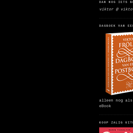
DAN NOG IETS B
viktor @ vikto
DAGBOEK VAN EE
alleen nog als
eBook
KOOP ZALIG UIT