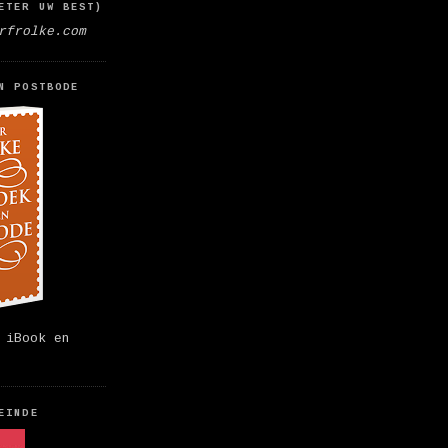
ETER UW BEST)
rfrolke.com
N POSTBODE
 iBook en
EINDE