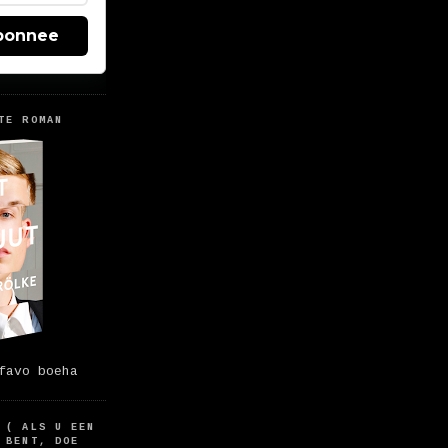
bonnee
TE ROMAN
favo boeha
 ( ALS U EEN
 BENT, DOE