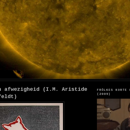
n afwezigheid (I.M. Aristide
FRÖLKES KORTE 
(2009)
feldt)