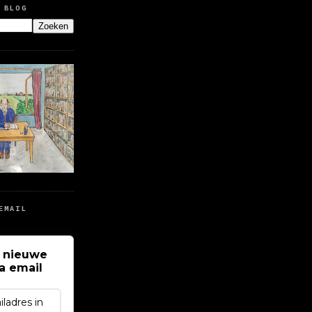
 BLOG
EMAIL
 nieuwe
ia email