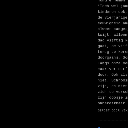
hondje nemen.
'Toch wel jam
kinderen ook,
de vierjarige
eeuwigheid am
alweer aanges
kwijt, alleen
dag vijftig k
gaat, om vijf
terug te kere
doorgaans. So
langs onze be
maar ver durf
door. Ook als
niet. Schrödi
zijn, en niet
zich te versc
zijn doosje i
onbereikbaar.
GEPOST DOOR
VIK