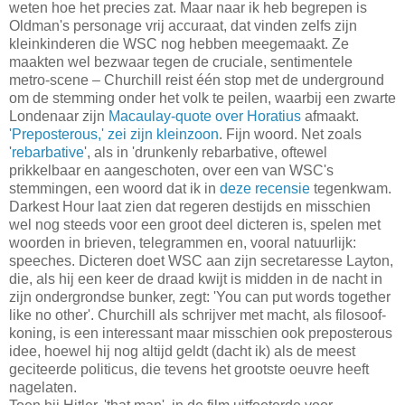
weten hoe het precies zat. Maar naar ik heb begrepen is
Oldman's personage vrij accuraat, dat vinden zelfs zijn
kleinkinderen die WSC nog hebben meegemaakt. Ze
maakten wel bezwaar tegen de cruciale, sentimentele
metro-scene – Churchill reist één stop met de underground
om de stemming onder het volk te peilen, waarbij een zwarte
Londenaar zijn
Macaulay-quote over Horatius
afmaakt.
'Preposterous,' zei zijn kleinzoon
. Fijn woord. Net zoals
'
rebarbative
', als in 'drunkenly rebarbative, oftewel
prikkelbaar en aangeschoten, over een van WSC's
stemmingen, een woord dat ik in
deze recensie
tegenkwam.
Darkest Hour laat zien dat regeren destijds en misschien
wel nog steeds voor een groot deel dicteren is, spelen met
woorden in brieven, telegrammen en, vooral natuurlijk:
speeches. Dicteren doet WSC aan zijn secretaresse Layton,
die, als hij een keer de draad kwijt is midden in de nacht in
zijn ondergrondse bunker, zegt: 'You can put words together
like no other'. Churchill als schrijver met macht, als filosoof-
koning, is een interessant maar misschien ook preposterous
idee, hoewel hij nog altijd geldt (dacht ik) als de meest
geciteerde politicus, die tevens het grootste oeuvre heeft
nagelaten.