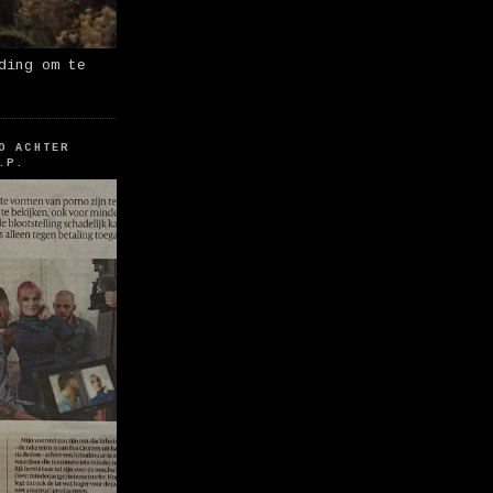
ding om te
O ACHTER
.P.