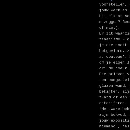
voorstellen, 
jouw werk is 
bij elkaar sc
nazeggen? Gee
of niet).
Er zit waanzi
fanatisme – g
je die nooit 
botgevierd, z
au couteau'. 
om je eigen l
cri de coeur.
Die brieven v
tentoongestel
glazen wand, 
bekijken, zij
flard of een 
ontcijferen.
'Het ware beh
zijn bekvod, 
jouw expositi
niemand), 'al