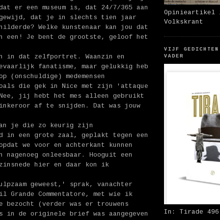
dat er een museum is, dat 24/7/365 aan
Opinieartikel 
gewijd, dat je in slechts tien jaar
Volkskrant
hilderde? Welke kunstenaar kan jou dat
n een! Je bent de grootste, geloof het
VIJF GEDICHTEN
n in dat zelfportret. Waanzin en
VADER
evaarlijk fanatisme, maar gelukkig heb
op (onschuldige) medemensen
oals die gek in Nice met zijn 'attaque
Nee, jij hebt het mes alleen gebruikt
inkeroor af te snijden. Dat was jouw
an je die zo keurig zijn
d in een grote zaal, geplakt tegen een
opdat we voor en achterkant kunnen
n nagenoeg onleesbaar. Hooguit een
zinsnede hier en daar kon ik
ulpzaam geweest,' sprak, vanachter
il Grande Commentatore, met wie ik
e bezocht (verder was er trouwens
In: Tirade 496
s in de originele brief was aangegeven