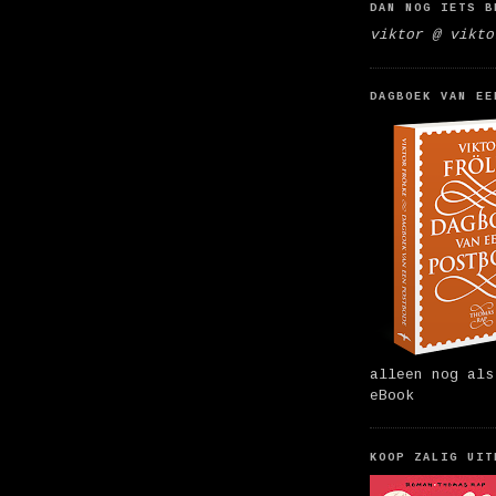
DAN NOG IETS B
viktor @ vikto
DAGBOEK VAN EE
alleen nog als
eBook
KOOP ZALIG UIT