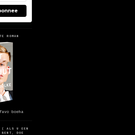
bonnee
TE ROMAN
favo boeha
 ( ALS U EEN
 BENT, DOE