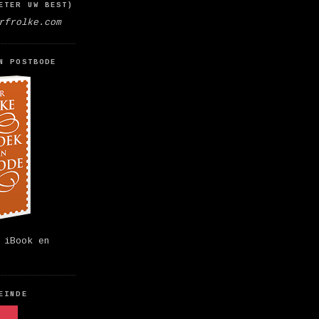
ETER UW BEST)
rfrolke.com
N POSTBODE
 iBook en
EINDE