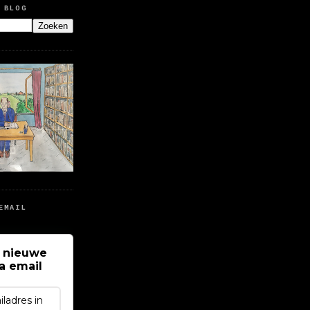
 BLOG
EMAIL
 nieuwe
ia email