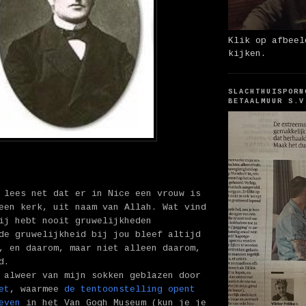
Klik op afbeel
kijken.
SLACHTHUISPORN
BETAALMUUR S.V
 lees net dat er in Nice een vrouw is
een kerk, uit naam van Allah. Wat vind
ij hebt nooit gruwelijkheden
de gruwelijkheid bij jou bleef altijd
, en daarom, maar niet alleen daarom,
d.
 alweer van mijn sokken geblazen door
et
, waarmee
de tentoonstelling opent
even
in het Van Gogh Museum (kun je je