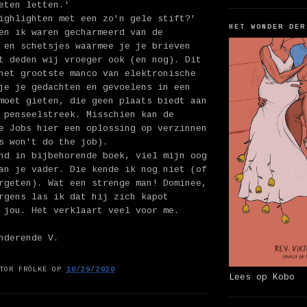
eten letten.'
ighlighten met een zo'n gele stift?'
HET WONDER DER
en ik waren gecharmeerd van de
 en schetsjes waarmee je je brieven
t deden wij vroeger ook (en nog). Dit
het grootste manco van elektronische
je je gedachten en gevoelens in een
moet gieten, die geen plaats biedt aan
 penseelstreek. Misschien kan de
e Jobs hier een oplossing op verzinnen
s won't do the job).
nd in bijbehorende boek, viel mijn oog
an je vader. Die kende ik nog niet (of
rgeten). Wat een strenge man! Dominee,
rgens las ik dat hij zich kapot
 jou. Het verklaart veel voor me.
nderende V.
TOR FRÖLKE
OP
10/29/2020
Lees op Kobo