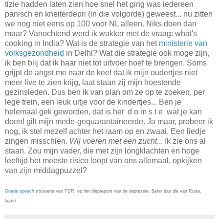
tizie hadden laten zien hoe snel het ging was iedereen
panisch en kneiterdepri (in die volgorde) geweest... nu zitten
we nog niet eens op 100 voor NL alleen. Niks doen dan
maar? Vanochtend werd ik wakker met de vraag: what's
cooking in India? Wat is de strategie van het
ministerie van
volksgezondheid
in Delhi? Wat die strategie ook moge zijn,
ik ben blij dat ik haar niet tot uitvoer hoef te brengen. Soms
grijpt de angst me naar de keel dat ik mijn oudertjes niet
meer live te zien krijg, laat staan zij mijn hoestende
gezinsleden. Dus ben ik van plan om ze op te zoeken, per
lege trein, een leuk uitje voor de kindertjes... Ben je
helemaal gek geworden, dat is het d o m s t e wat je kan
doen! gilt mijn mede-gequarantaineerde. Ja maar, probeer ik
nog, ik stel mezelf achter het raam op en zwaai. Een liedje
zingen misschien.
Wij voeren met een zucht
... Ik zie ons al
staan. Zou mijn vader, die met zijn longklachten en hoge
leeftijd het meeste risico loopt van ons allemaal, opkijken
van zijn middagpuzzel?
Goede speech
trouwens van FDR, op het dieptepunt van de depressie. Beter dan die van Rutte,
laatst.