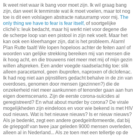
Ik weet niet waar ik bang voor moet zijn. Ik wil graag bang
zijn, dan weet ik tenminste wat ik moet voelen, maar tot nog
toe is dit een volslagen abstracte natuurramp voor mij.
The
only thing we have to fear is fear itself,
of soortgelijke
cliché's: leuk bedacht, maar hij werkt niet voor degene die
de scherpe loop van een pistool in zijn nek voelt. Maar het
kan ook een kleerhanger zijn, dat is het probleem. Alarm!
Plan Rutte faalt! We lopen hopeloos achter de feiten aan! of
woorden van gelijke strekking bereiken mij van mensen die
ik hoog acht, en die trouwens niet meer met mij of mijn gezin
willen afspreken. Een ander voegde raadselachtig toe: slik
alleen paracetamol, geen ibuprofen, naproxen of diclofenac.
Ik had nog niet aan pijnstillers gedacht behalve in de zin van
overdoses, genomen door mensen (gezinnen?) die de
onzekerheid niet meer aankunnen of tenonder gaan aan hun
eigen doemscenario. Zijn de eerste corona-suïcides al
geregistreerd? En what about murder by corona? De virale
mogelijkheden zijn eindeloos en voor wie bekend is met HIV
oud nieuws. Wat is het nieuwe nieuws? Is er nieuw nieuws?
Als je bedenkt, zegt een andere goedgeïnformeerde, dat bij
de griepgolf van twee jaar geleden 9000 mensen overleden,
alleen al in Nederland... Als ze toen met een tellertje op de