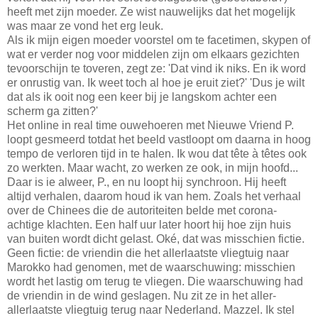
heeft met zijn moeder. Ze wist nauwelijks dat het mogelijk
was maar ze vond het erg leuk.
Als ik mijn eigen moeder voorstel om te facetimen, skypen of
wat er verder nog voor middelen zijn om elkaars gezichten
tevoorschijn te toveren, zegt ze: 'Dat vind ik niks. En ik word
er onrustig van. Ik weet toch al hoe je eruit ziet?' 'Dus je wilt
dat als ik ooit nog een keer bij je langskom achter een
scherm ga zitten?'
Het online in real time ouwehoeren met Nieuwe Vriend P.
loopt gesmeerd totdat het beeld vastloopt om daarna in hoog
tempo de verloren tijd in te halen. Ik wou dat tête à têtes ook
zo werkten. Maar wacht, zo werken ze ook, in mijn hoofd...
Daar is ie alweer, P., en nu loopt hij synchroon. Hij heeft
altijd verhalen, daarom houd ik van hem. Zoals het verhaal
over de Chinees die de autoriteiten belde met corona-
achtige klachten. Een half uur later hoort hij hoe zijn huis
van buiten wordt dicht gelast. Oké, dat was misschien fictie.
Geen fictie: de vriendin die het allerlaatste vliegtuig naar
Marokko had genomen, met de waarschuwing: misschien
wordt het lastig om terug te vliegen. Die waarschuwing had
de vriendin in de wind geslagen. Nu zit ze in het aller-
allerlaatste vliegtuig terug naar Nederland. Mazzel. Ik stel