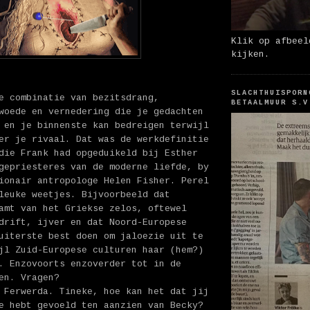
Klik op afbeel
kijken.
SLACHTHUISPORN
e combinatie van bezitsdrang,
BETAALMUUR S.V
woede en vernedering die je gedachten
 en je binnenste kan bedreigen terwijl
er je rivaal. Dat was de werkdefinitie
die Frank had opgeduikeld bij Esther
gepriesteres van de moderne liefde, by
ionair antropologe Helen Fisher. Perel
leuke weetjes. Bijvoorbeeld dat
amt van het Griekse zelos, oftewel
drift, ijver en dat Noord-Europese
uiterste best doen om jaloezie uit te
jl Zuid-Europese culturen haar (hem?)
. Enzovoorts enzoverder tot in de
en. Vragen?
 Ferwerda. Tineke, hoe kan het dat jij
e hebt gevoeld ten aanzien van Becky?