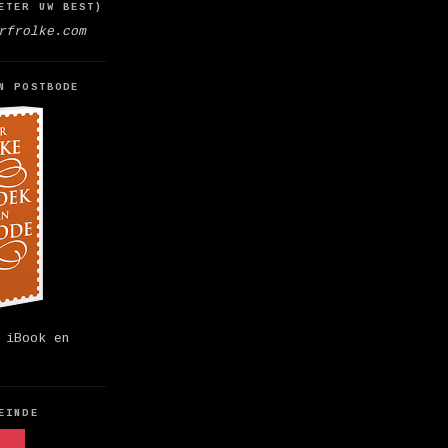
ETER UW BEST)
rfrolke.com
N POSTBODE
 iBook en
EINDE