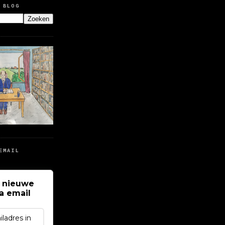
 BLOG
EMAIL
 nieuwe
ia email