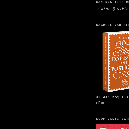
DAN NOG IETS B
viktor @ vikto
DAGBOEK VAN EE
alleen nog als
eBook
KOOP ZALIG UIT