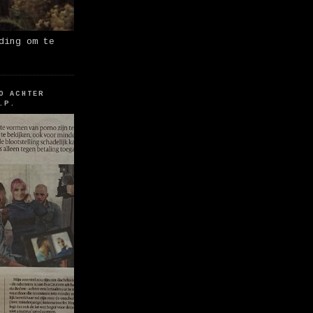
ding om te
O ACHTER
.P.