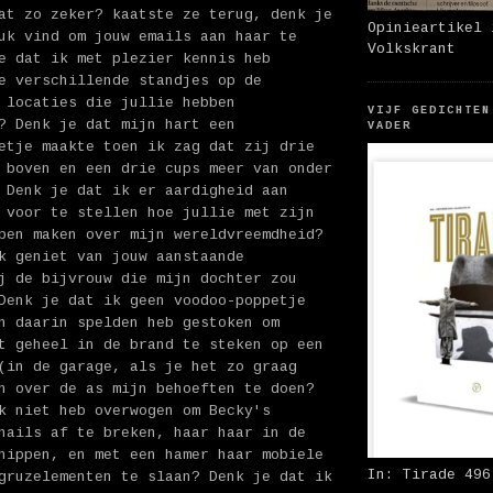
at zo zeker? kaatste ze terug, denk je
Opinieartikel 
uk vind om jouw emails aan haar te
Volkskrant
e dat ik met plezier kennis heb
e verschillende standjes op de
 locaties die jullie hebben
VIJF GEDICHTEN
? Denk je dat mijn hart een
VADER
etje maakte toen ik zag dat zij drie
 boven en een drie cups meer van onder
 Denk je dat ik er aardigheid aan
 voor te stellen hoe jullie met zijn
pen maken over mijn wereldvreemdheid?
k geniet van jouw aanstaande
j de bijvrouw die mijn dochter zou
Denk je dat ik geen voodoo-poppetje
n daarin spelden heb gestoken om
t geheel in de brand te steken op een
(in de garage, als je het zo graag
n over de as mijn behoeften te doen?
k niet heb overwogen om Becky's
nails af te breken, haar haar in de
nippen, en met een hamer haar mobiele
In: Tirade 496
gruzelementen te slaan? Denk je dat ik