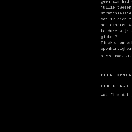
geen zin had 
jullie tweeën
stretchsessie
dat ik geen z
het dineren w
te dure wijn 
gieten?
Tineke, onder
openhartighei
GEPOST DOOR
VIK
GEEN OPME
EEN REACT
Wat fijn dat 