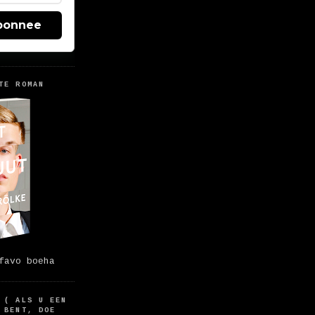
bonnee
TE ROMAN
favo boeha
 ( ALS U EEN
 BENT, DOE