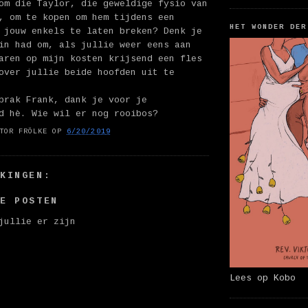
om die Taylor, die geweldige fysio van
, om te kopen om hem tijdens een
HET WONDER DER
 jouw enkels te laten breken? Denk je
in had om, als jullie weer eens aan
aren op mijn kosten krijsend een fles
over jullie beide hoofden uit te
brak Frank, dank je voor je
d hè. Wie wil er nog rooibos?
TOR FRÖLKE
OP
6/20/2019
RKINGEN:
IE POSTEN
jullie er zijn
Lees op Kobo