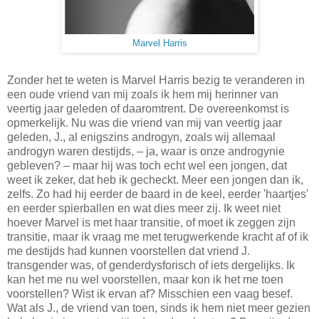
Marvel Harris
Zonder het te weten is Marvel Harris bezig te veranderen in
een oude vriend van mij zoals ik hem mij herinner van
veertig jaar geleden of daaromtrent. De overeenkomst is
opmerkelijk. Nu was die vriend van mij van veertig jaar
geleden, J., al enigszins androgyn, zoals wij allemaal
androgyn waren destijds, – ja, waar is onze androgynie
gebleven? – maar hij was toch echt wel een jongen, dat
weet ik zeker, dat heb ik gecheckt. Meer een jongen dan ik,
zelfs. Zo had hij eerder de baard in de keel, eerder 'haartjes'
en eerder spierballen en wat dies meer zij. Ik weet niet
hoever Marvel is met haar transitie, of moet ik zeggen zijn
transitie, maar ik vraag me met terugwerkende kracht af of ik
me destijds had kunnen voorstellen dat vriend J.
transgender was, of genderdysforisch of iets dergelijks. Ik
kan het me nu wel voorstellen, maar kon ik het me toen
voorstellen? Wist ik ervan af? Misschien een vaag besef.
Wat als J., de vriend van toen, sinds ik hem niet meer gezien