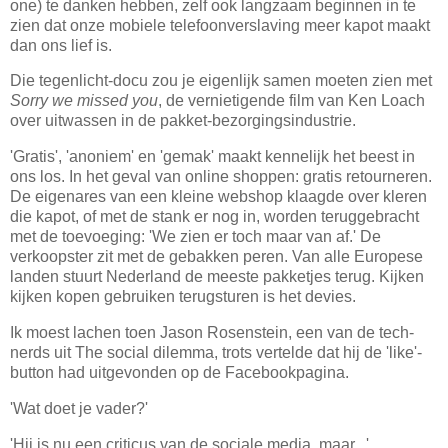
one) te danken hebben, zelf ook langzaam beginnen in te
zien dat onze mobiele telefoonverslaving meer kapot maakt
dan ons lief is.
Die tegenlicht-docu zou je eigenlijk samen moeten zien met
Sorry we missed you
, de vernietigende film van Ken Loach
over uitwassen in de pakket-bezorgingsindustrie.
'Gratis', 'anoniem' en 'gemak' maakt kennelijk het beest in
ons los. In het geval van online shoppen: gratis retourneren.
De eigenares van een kleine webshop klaagde over kleren
die kapot, of met de stank er nog in, worden teruggebracht
met de toevoeging: 'We zien er toch maar van af.' De
verkoopster zit met de gebakken peren. Van alle Europese
landen stuurt Nederland de meeste pakketjes terug. Kijken
kijken kopen gebruiken terugsturen is het devies.
Ik moest lachen toen Jason Rosenstein, een van de tech-
nerds uit The social dilemma, trots vertelde dat hij de 'like'-
button had uitgevonden op de Facebookpagina.
'Wat doet je vader?'
'Hij is nu een criticus van de sociale media, maar...'