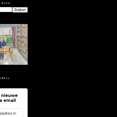
 BLOG
EMAIL
 nieuwe
ia email