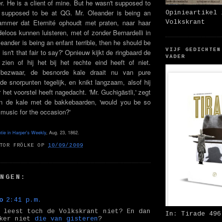
er. He is a client of mine. But he wasn't supposed to
supposed to be at QG. Mr. Oleander is being an
Opinieartikel 
 Jammer dat Eternité ophoudt met praten, naar haar
Volkskrant
eloos kunnen luisteren, met of zonder Bernardelli in
Oleander is being an enfant terrible, then he should be
VIJF GEDICHTEN
isn't that fair to say?' Opnieuw kijkt de ringbaard de
VADER
zien of hij het bij het rechte eind heeft of niet.
bezwaar, de besnorde kale draait nu van pure
de snorpunten tegelijk, en knikt langzaam, alsof hij
 het voorstel heeft nagedacht. 'Mr. Guchigästli,' zegt
en de kale met de bakkebaarden, 'would you be so
 music for the occasion?'
tie in Harper's Weekly
, Aug. 23, 1862.
TOR FRÖLKE
OP
10/09/2009
NGEN:
o
2:41 p.m.
 leest toch de Volkskrant niet? En dan
In: Tirade 496
eker niet
die van gisteren
?