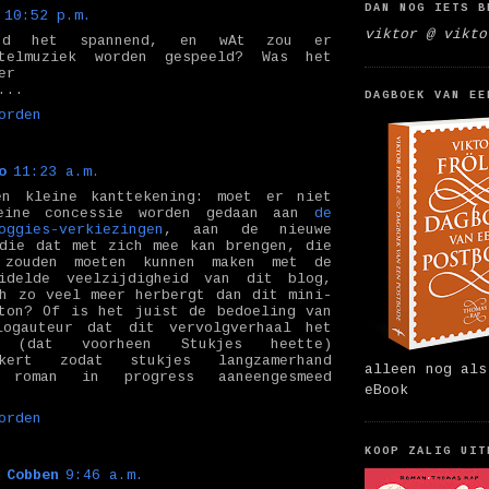
DAN NOG IETS B
10:52 p.m.
viktor @ vikto
nd het spannend, en wAt zou er
rtelmuziek worden gespeeld? Was het
er
...
DAGBOEK VAN EE
orden
o
11:23 a.m.
en kleine kanttekening: moet er niet
eine concessie worden gedaan aan
de
oggies-verkiezingen
, aan de nieuwe
die dat met zich mee kan brengen, die
 zouden moeten kunnen maken met de
eidelde veelzijdigheid van dit blog,
h zo veel meer herbergt dan dit mini-
ton? Of is het juist de bedoeling van
logauteur dat dit vervolgverhaal het
g (dat voorheen Stukjes heette)
ekert zodat stukjes langzamerhand
alleen nog als
 roman in progress aaneengesmeed
eBook
orden
KOOP ZALIG UIT
 Cobben
9:46 a.m.