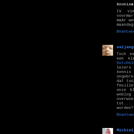
Anoniem
Ik vi
voorma
maAr we
maandag
Beantwo
waljang
Toch e
een kl
Dutchbl
lezers 
kennis
ongebr
dat toc
feuille
onze b
weblo
overwo
tot...
worden?
Beantwo
Michiel