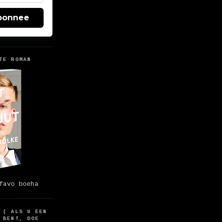
bonnee
TE ROMAN
favo boeha
 ( ALS U EEN
 BENT, DOE