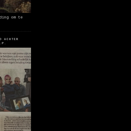
ding om te
O ACHTER
.P.