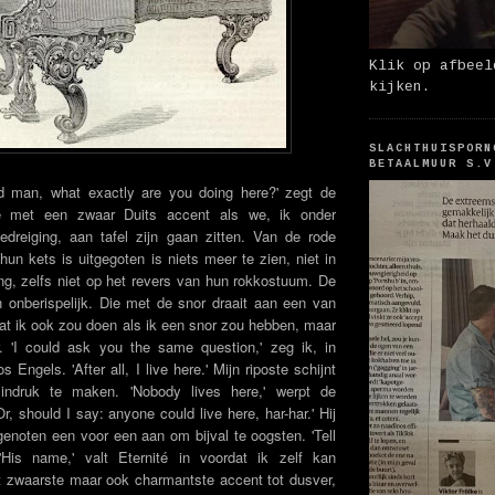
Klik op afbeel
kijken.
SLACHTHUISPORN
BETAALMUUR S.V
d man, what exactly are you doing here?' zegt de
le met een zwaar Duits accent als we, ik onder
lbedreiging, aan tafel zijn gaan zitten. Van de rode
 hun kets is uitgegoten is niets meer te zien, niet in
ng, zelfs niet op het revers van hun rokkostuum. De
en onberispelijk. Die met de snor draait aan een van
wat ik ook zou doen als ik een snor zou hebben, maar
. 'I could ask you the same question,' zeg ik, in
 Engels. 'After all, I live here.' Mijn riposte schijnt
 indruk te maken. 'Nobody lives here,' werpt de
Or, should I say: anyone could live here, har-har.' Hij
genoten een voor een aan om bijval te oogsten. 'Tell
His name,' valt Eternité in voordat ik zelf kan
t zwaarste maar ook charmantste accent tot dusver,