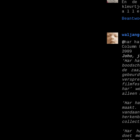
En de
kleurtj
a l l e
Beantwo
waljang
@har ha
Column 
2009
Joho, j
‘Har ha
boodsch
de zaa
gebeur
versp
filmfes
har’ w
alleen 
‘Har ha
maakt.
vandaa
herke
collect
‘Har h
doet m