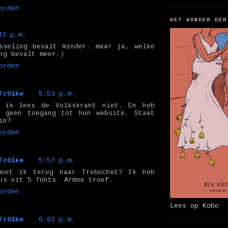
orden
HET WONDER DER
43 p.m.
sseling bevalt minder. maar ja, welke
ng bevalt meer.)
orden
Frölke
5:53 p.m.
, ik lees de Volkskrant niet. En heb
k geen toegang tot hun website. Staat
in?
orden
Frölke
5:57 p.m.
moet ik terug naar Trebuchet? Ik heb
us uit 5 fonts. Armoe troef.
orden
Lees op Kobo
Frölke
6:02 p.m.