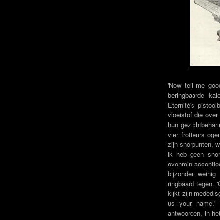
'Now tell me goo
beringbaarde ka
Eternité's pistoo
vloeistof die over
hun gezichtbehari
vier frotteurs og
zijn snorpunten, 
ik heb geen snor
evenmin accentloos
bijzonder weinig
ringbaard tegen. '
kijkt zijn mededis
us your name.' '
antwoorden, in he