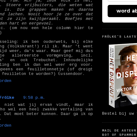
vol rum. Ach ja, leuk volk is het,
n. Stoere vrijbuiters, die weten wat
n is. Die grappen maken en daarna
word a
end lachen. Nooit hoor je ze over dat
at ze zijn kwijtgeraakt. Boefjes met
den hart en eergevoel.
tc. (om nou een hele column hier te
)
FRÖLKE'S LAATS
isseling: ik ben ouderwets, bij elke
ng (Volkskrant!) ril ik. Maar 't went
ijd weer, da's waar. Maar geef mij dus
je allereerste vormgeving, incl.
es' en ook Trebuchet. Inhoudelijke
eling ben ik dan wel weer erg voor.
opeens een feuilletonnetje (of dreigt
 feuilleton te worden?) tussendoor.
orden
Frölke
9:58 p.m.
t niet wat jij ervan vindt, maar ik
oho wel een heel zwakke vertaling van
Bestel bij uw 
. Dat moet beter kunnen. Daar ga ik op
.
orden
MAIL DE AUTEUR
BOT OF SPAMMER