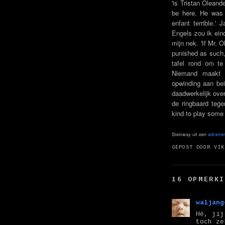
'is Tristan Oleand
be here. He was 
enfant terrible.'
Engels zou ik eind
mijn nek. 'If Mr. 
punished as such, 
tafel rond om te 
Niemand maakt 
opwinding aan bei
daadwerkelijk over
de ringbaard teg
kind to play some
Steinway uit een
adverten
GEPOST DOOR
VIK
16 OPMERKI
waljang
Hé, jij
toch z