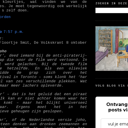
 kleurtjes, wat vinden we van de
ZOEKEN IN DEZE
es. Je moet tegenwoordig ook werkelijk
 s zelf doen.
orden
o
7:57 p.m.
r:
Floortje Smit, De Volkskrant 8 oktober
oho
r’, deed iemand bij de anti-piraterij-
ap die voor de film werd vertoond. In
l werd gelachen. Bij de tweede film
de hetzelfde. En als een olievlek
reidde de grap zich over het
tival in Toronto – soms klonk het ‘har
el van zes verschillende plekken. Wat
maar meer lachers opleverde.
VOLG BLOG VIA 
r’ – dat is het geluid dat een piraat
 Ik kan er niet achter komen waar het
n komt – maar het blijkt universeel
Ontvang
nbaar. Ergens moet het in het
posts v
ieve geheugen zijn geslopen.
ar’, of de Nederlandse versie joho,
eteen denken aan dronken zeemannen en