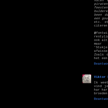
vaten 
pirate
feeste
bulder
been d
een gou
etc. e
citeren
@fontw
restyli
ook alt
maar 
'Stukj
afwiss
Zoals 
het een
Beantwo
Viktor 
Ik wee
vind j
har har
broeden
Beantwo