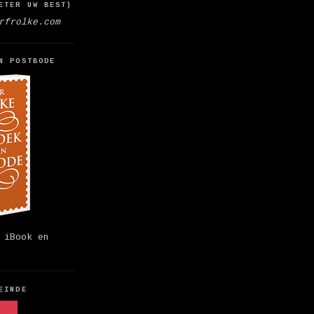
ETER UW BEST)
rfrolke.com
N POSTBODE
 iBook en
EINDE