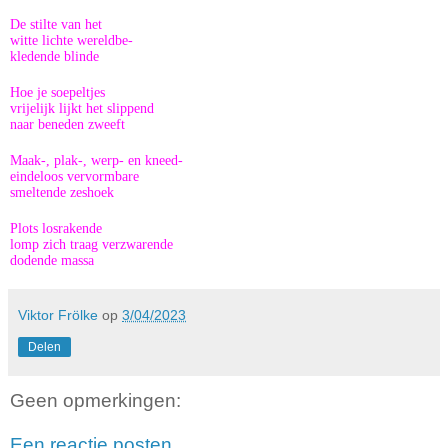
De stilte van het
witte lichte wereldbe-
kledende blinde
Hoe je soepeltjes
vrijelijk lijkt het slippend
naar beneden zweeft
Maak-, plak-, werp- en kneed-
eindeloos vervormbare
smeltende zeshoek
Plots losrakende
lomp zich traag verzwarende
dodende massa
Viktor Frölke
op
3/04/2023
Delen
Geen opmerkingen:
Een reactie posten