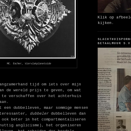
Klik op afbeel
kijken.
SLACHTHUISPORN
BETAALMUUR S.V
MC. Escher,
Viervlakplanetoïde
angzamerhand tijd om iets over mijn
an de wereld prijs te geven, om wat
 te verschaffen over het achterhuis
aan.
t een dubbelleven, maar sommige mensen
nteressanter,
dubbeler
dubbelleven dan
 ook beter in het compartmentaliseren
nuttig anglicisme), het organiseren