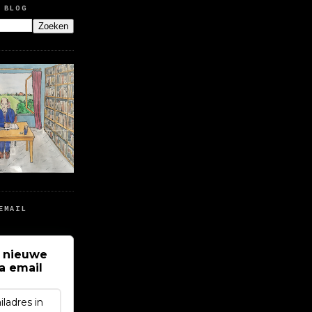
 BLOG
EMAIL
 nieuwe
ia email