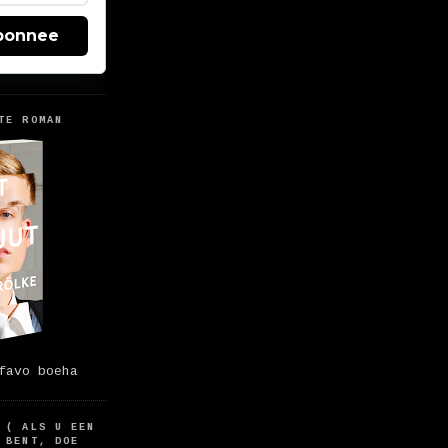
bonnee
TE ROMAN
favo boeha
 ( ALS U EEN
 BENT, DOE