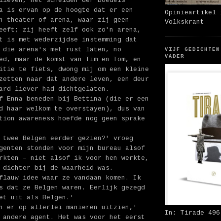
lleven, het scheiden der boedels
a is ervan op de hoogte dat er een
Opinieartikel 
n theater of arena, waar zij geen
Volkskrant
eeft; zij heeft zelf ook zo'n arena,
t is met wederzijdse instemming dat
 die arena's met rust laten, no
VIJF GEDICHTEN
VADER
ed, maar de komst van Tim en Tom, en
itie te fiets, dwong mij om een kleine
zetten naar dat andere leven, een deur
ard liever had dichtgelaten.
f Enna beneden bij Bettina (die er een
d haar welkom te overstayen), dus van
tion awareness hoefde nog geen sprake
 twee Belgen eerder gezien?' vroeg
genten stonden voor mijn bureau alsof
rkten – niet alsof ik voor hen werkte,
 dichter bij de waarheid was.
flauw idee waar ze vandaan komen. Ik
s dat ze Belgen waren. Eerlijk gezegd
et uit als Belgen.'
n er op allerlei manieren uitzien,'
In: Tirade 496
 andere agent. Het was voor het eerst