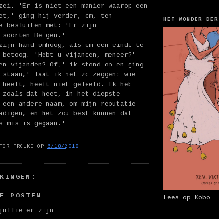
zei. 'Er is niet een manier waarop een
et,' ging hij verder, om, ten
HET WONDER DER
e besluiten met: 'Er zijn
 soorten Belgen.'
zijn hand omhoog, als om een einde te
 betoog. 'Hebt u vijanden, meneer?'
en vijanden? Of,' ik stond op en ging
 staan,' laat ik het zo zeggen: wie
 heeft, heeft niet geleefd. Ik heb
 zoals dat heet, in het diepste
 een andere naam, om mijn reputatie
adigen, en het zou best kunnen dat
s mis is gegaan.'
TOR FRÖLKE
OP
6/18/2018
RKINGEN:
IE POSTEN
Lees op Kobo
jullie er zijn