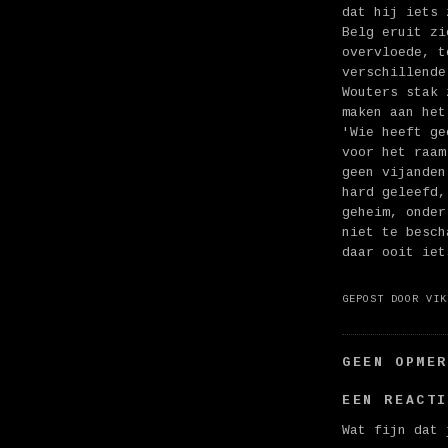
dat hij iets 
Belg eruit zi
overvloede, t
verschillende
Wouters stak 
maken aan het
'Wie heeft ge
voor het raam
geen vijanden
hard geleefd,
geheim, onder
niet te besch
daar ooit iet
GEPOST DOOR
VIK
GEEN OPME
EEN REACT
Wat fijn dat 