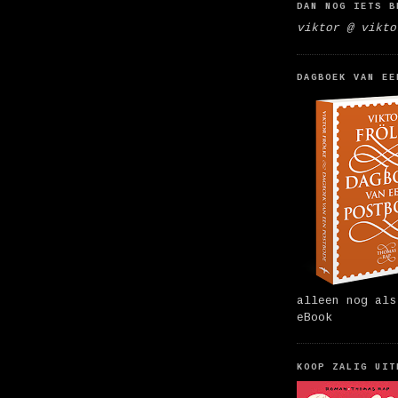
DAN NOG IETS B
viktor @ vikto
DAGBOEK VAN EE
alleen nog als
eBook
KOOP ZALIG UIT