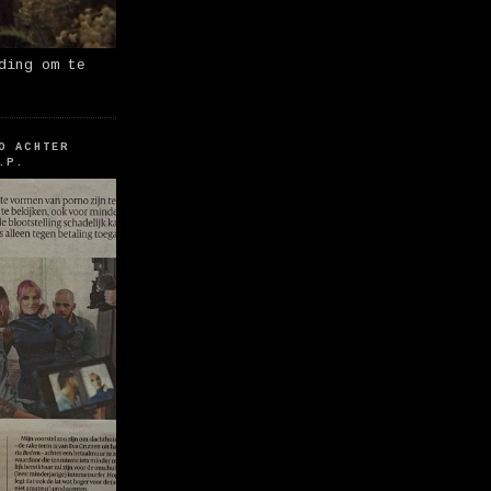
ding om te
O ACHTER
.P.