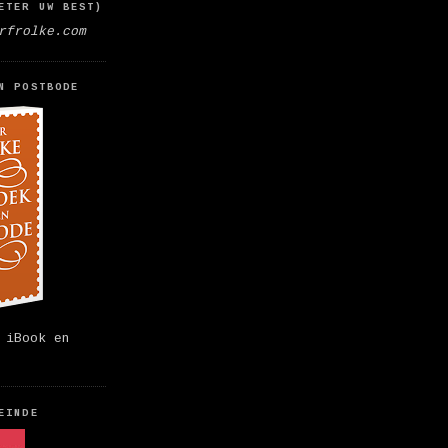
ETER UW BEST)
rfrolke.com
N POSTBODE
 iBook en
EINDE