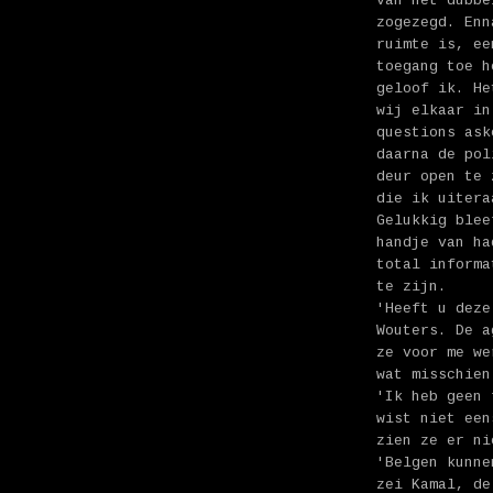
van het dubbe
zogezegd. Enn
ruimte is, ee
toegang toe h
geloof ik. He
wij elkaar in
questions ask
daarna de pol
deur open te 
die ik uitera
Gelukkig blee
handje van ha
total informa
te zijn.
'Heeft u deze
Wouters. De a
ze voor me we
wat misschien
'Ik heb geen 
wist niet een
zien ze er ni
'Belgen kunne
zei Kamal, de