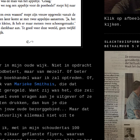
Klik op afbeel
kijken.
SLACHTHUISPORN
BETAALMUUR S.V
r in mijn oude wijk. Niet in opdracht
odbetert, maar van mezelf. Of beter
e boekhandel waar ik zal optreden. Of,
jk van
Marieke Smithuis
, die dat
t geregeld. Want zij was het, die zei:
wel even vragen aan je uitgever of ze
ten drukken, dan kun je die
n jouw oude bezorggebied... Maar dat
atuurlijk allemaal niet uit te
 ik, met in mijn schoudertas 100
n elkaar geflanste flyers, waarvan