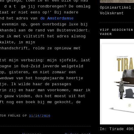
ad gezegd, toen ze er een blik op had
n d a t ga jij rondbrengen? De omslag
Opinieartikel 
taat er niet eens op!' Bij nadere
Volkskrant
ond het adres van
de Amsterdamse
evenmin op, geen overbodige luxe bij
khandel aan de rand van Buitenveldert.
VIJF GEDICHTEN
VADER
oe ik met viltstift het adres alsnog
kalkte, in mijn
nhandschrift, rolde ze opnieuw met
tst mijn verbazing: mijn sjofele, last
pagne in Oud-Zuid leverde welgeteld
op, gisteren, en niet zomaar een
weduwe van het hoogbejaarde heertje
tje. Ik wilde haar de passages
rin zij en haar man voorkomen, maar ik
o gauw vinden, dus het moest uit het
ft nog een boek bij me gekocht, de
TOR FRÖLKE
OP
11/14/2016
In: Tirade 496