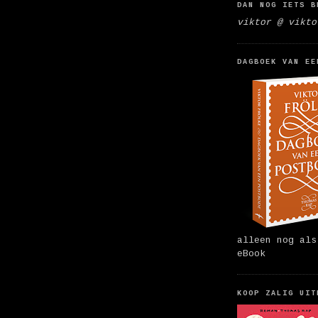
DAN NOG IETS B
viktor @ vikto
DAGBOEK VAN EE
alleen nog als
eBook
KOOP ZALIG UIT