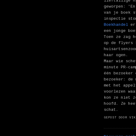
lieftallige h
geworpen: 'E
van je boek s
inspectie st
Boekhandel
er 
een jonge boe
Toen ze zag h
op de flyers 
huisartsenzoo
haar ogen.
Maar wie sche
minute PR-cam
één bezoeker 
bezoeker: de 
met het appel
voorlezen waa
kon ze niet z
hoofd. Ze hee
schat.
GEPOST DOOR
VIK