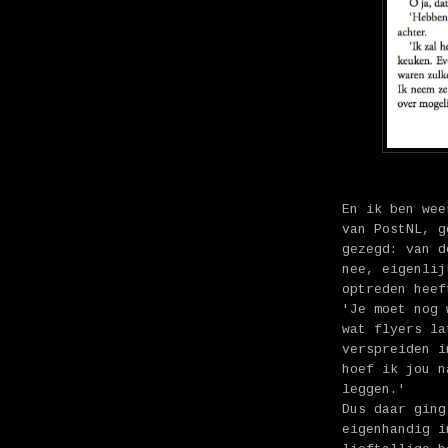
En ik ben wee
van PostNL, g
gezegd: van d
nee, eigenli
optreden heef
'Je moet nog 
wat flyers la
verspreiden i
hoef ik jou n
leggen.'
Dus daar ging
eigenhandig i