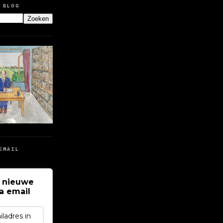
 BLOG
EMAIL
 nieuwe
ia email