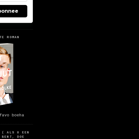
bonnee
TE ROMAN
favo boeha
 ( ALS U EEN
 BENT, DOE