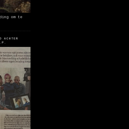
ding om te
O ACHTER
.P.