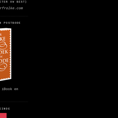
ETER UW BEST)
rfrolke.com
N POSTBODE
 iBook en
EINDE