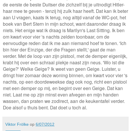
de eerste de beste Duitser die zichzelf bij je uitnodigt Hitler-
haar mee te geven - tenzij hij zulk haar heeft. Dat kan ik beter
aan U vragen, kaats ik terug, nog altijd vanaf de WC-pot, het
boek van Bert Stern in mijn schoot, want daaronder draag ik
niets. Het enige wat ik draag is Marilyn's Last Sitting. Ik ben
om kwart voor vier 's nachts zelden toonbaar, om de
eenvoudige reden dat ik me aan niemand hoef te tonen. 'Ich
bin hier der Einzige, der die Fragen stellt,' gaat de man
verder. Met de loop van zijn pistool, met de demper eigenlijk,
krabt hij over een schraal plekje naast zijn neus. 'Wo ist die
Geige?' Welke Geige? Ik weet van geen Geige. Luister, u
dringt hier zomaar deze woning binnen, om kwart voor vier 's
nachts, op een doordeweekse dag ook nog, richt een pistool
met een demper op mij, en begint over een Geige. Dat kan
niet. Laat me op zijn minst even afvegen en mijn handen
wassen, dan praten we zodirect, aan de keukentafel verder.
Doe alsof u thuis bent. Dat doet u toch al.
Viktor Frölke
op
6/07/2012