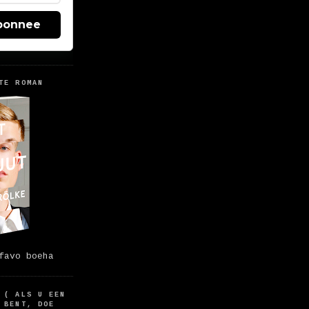
bonnee
TE ROMAN
favo boeha
 ( ALS U EEN
 BENT, DOE