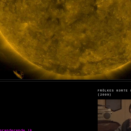
FRÖLKES KORTE 
(2009)
eranderende ik