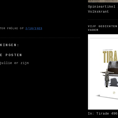
Opinieartikel 
Volkskrant
VIJF GEDICHTEN
TOR FRÖLKE
OP
2/16/2023
VADER
RKINGEN:
IE POSTEN
jullie er zijn
In: Tirade 496