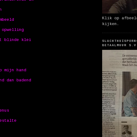
n
Klik op afbeel
mbeeld
kijken.
 opwelling
t blinde klei
SLACHTHUISPORN
BETAALMUUR S.V
p mijn hand
nd dan badend
enus
estalte