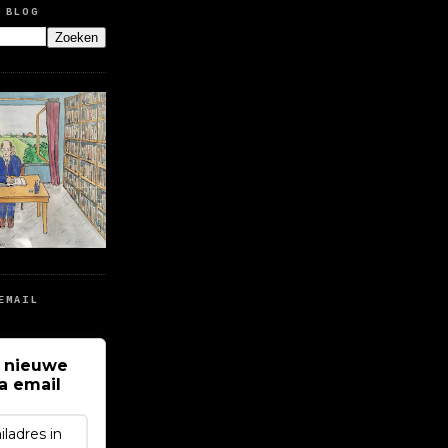
 BLOG
EMAIL
 nieuwe
ia email