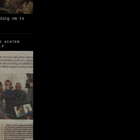
ding om te
O ACHTER
.P.