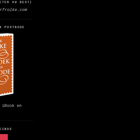
ETER UW BEST)
rfrolke.com
N POSTBODE
 iBook en
EINDE