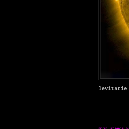
levitatie
mijn steeds v