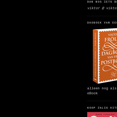
DAN NOG IETS B
viktor @ vikto
DAGBOEK VAN EE
alleen nog als
eBook
KOOP ZALIG UIT