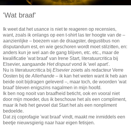
'Wat braaf'
Ik weet dat het usance is niet te reageren op recensies,
want, zoals ik onlangs op een t-shirt las ter hoogte van de –
aanzienlijke – boezem van de draagster, degustibus non
disputandum est, en wie geschoren wordt moet stilzitten, en:
anders kun je wel aan de gang blijven, etc. etc., maar de
kwalificatie 'wat braaf' van Irene Start, literatuurcritica bij
Elsevier, aangaande
Het dispuut
vond ik 'wel apart'.
Nu is literatuurcritica bij
Elsevier
zoiets als redacteur Verre
Oosten bij de
Allerhande
– ik kan het weten want ik heb aan
beide ooit bijdragen geleverd –, maar toch, de woorden 'wat
braaf' bleven enigszins nagalmen in mijn hoofd.
Ik ben nog nooit van braafheid beticht, ook en vooral niet
door mijn moeder, dus ik beschouw het als een compliment,
maar ik heb het gevoel dat Start het als een nonpliment
bedoelde.
Dat zij coprofagie 'wat braaf' vindt, maakt me inmiddels een
beetje nieuwsgierig naar haar eigen fetisjen.