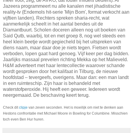
meer voor, zeg, de AVRO, dat louter infidels bedient). Al
Jazeera programmeert nu alle kanalen met jihadistische
reality-tv (Endemols hit-serie 'Mijn Bom', format verkocht aan
vijftien landen). Rechters spreken sharia-recht, wat
aanmerkelijk scheelt in het aantal bendes uit de
Diamantbuurt. Scholen doceren alleen nog uit boeken van
Said Qutb, waarbij, tot en met groep 8, nog wel steeds een
heel klein beetje wordt gegiecheld bij het uitspreken van
diens naam, maar daar doe je niets tegen. Fietsen wordt
verboden, lopen gaat hard genoeg. Vijf keer per dag bidden.
Jaarlijks massaal prevelen richting Mekka op het Malieveld.
H&M adverteert met haar lentecollectie waarover schande
wordt gesproken door het kalifaat in Tilburg, de nieuwe
hoofdstad – tevergeefs, overigens. Maar dan: een man landt
in een ruimteschip. Zijn haar is behandeld met
waterstofperoxide. Hij heeft een geweer. Iedereen wordt
neergemaaid. De beschaving keert terug.
Check dit
clipje
van zeven seconden. Het is moeilijk om niet te denken aan
Hestons confrontatie met Michael Moore in Bowling for Columbine. Misschien
toch even Ben Hur huren.