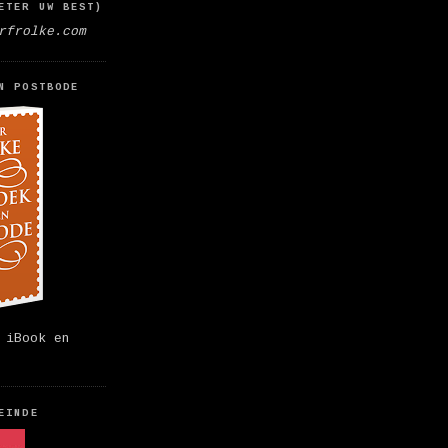
ETER UW BEST)
rfrolke.com
N POSTBODE
 iBook en
EINDE