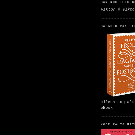
DAN NOG IETS B
viktor @ vikto
DAGBOEK VAN EE
alleen nog als
eBook
KOOP ZALIG UIT