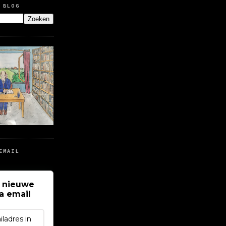
 BLOG
EMAIL
 nieuwe
ia email