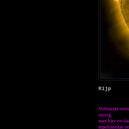
Rijp
Volmaakt onvo
stevig,
met hier en da
tepelsteeltje o