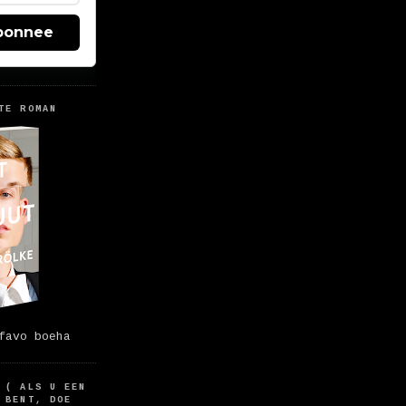
bonnee
TE ROMAN
favo boeha
 ( ALS U EEN
 BENT, DOE