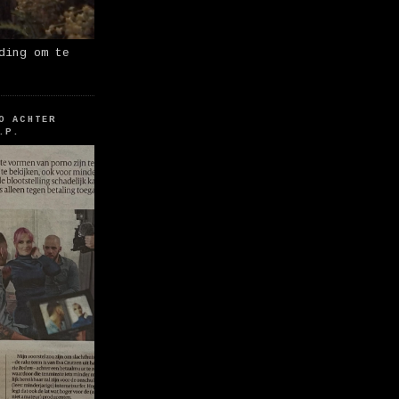
ding om te
O ACHTER
.P.