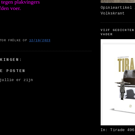
 tegen plakvingers
fden voer.
Opinieartikel 
Volkskrant
VIJF GEDICHTEN
VADER
TOR FRÖLKE
OP
12/19/2023
RKINGEN:
IE POSTEN
jullie er zijn
In: Tirade 496