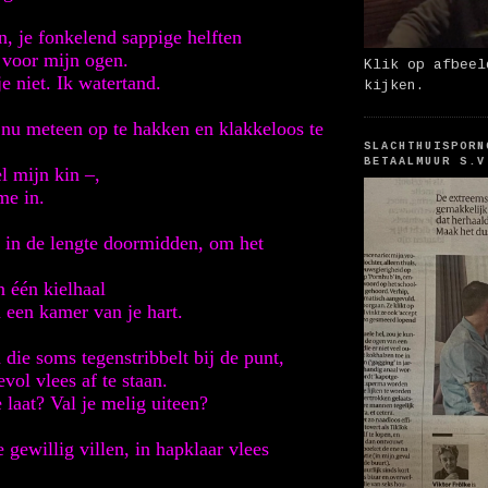
en, je fonkelend sappige helften
 voor mijn ogen.
Klik op afbeel
e niet. Ik watertand.
kijken.
e nu meteen op te hakken en klakkeloos te
SLACHTHUISPORN
BETAALMUUR S.V
l mijn kin –,
me in.
 in de lengte doormidden, om het
n één kielhaal
 een kamer van je hart.
 die soms tegenstribbelt bij de punt,
vol vlees af te staan.
 laat? Val je melig uiteen?
e gewillig villen, in hapklaar vlees