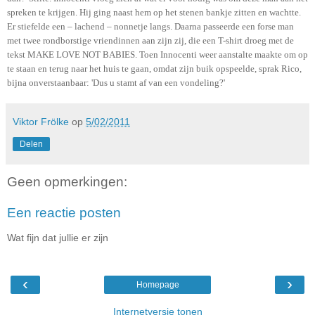
spreken te krijgen. Hij ging naast hem op het stenen bankje zitten en wachtte.
Er stiefelde een – lachend – nonnetje langs. Daarna passeerde een forse man
met twee rondborstige vriendinnen aan zijn zij, die een T-shirt droeg met de
tekst MAKE LOVE NOT BABIES. Toen Innocenti weer aanstalte maakte om op
te staan en terug naar het huis te gaan, omdat zijn buik opspeelde, sprak Rico,
bijna onverstaanbaar: 'Dus u stamt af van een vondeling?'
Viktor Frölke
op
5/02/2011
Delen
Geen opmerkingen:
Een reactie posten
Wat fijn dat jullie er zijn
‹
›
Homepage
Internetversie tonen