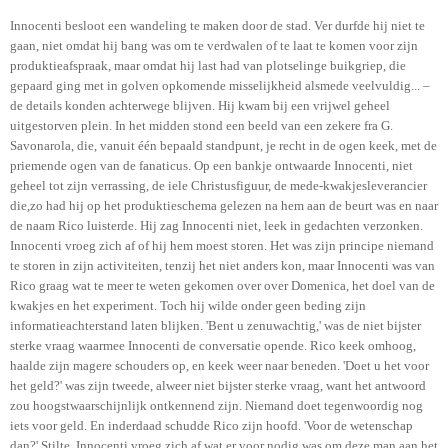
Innocenti besloot een wandeling te maken door de stad. Ver durfde hij niet te
gaan, niet omdat hij bang was om te verdwalen of te laat te komen voor zijn
produktieafspraak, maar omdat hij last had van plotselinge buikgriep, die
gepaard ging met in golven opkomende misselijkheid alsmede veelvuldig... –
de details konden achterwege blijven. Hij kwam bij een vrijwel geheel
uitgestorven plein. In het midden stond een beeld van een zekere fra G.
Savonarola, die, vanuit één bepaald standpunt, je recht in de ogen keek, met de
priemende ogen van de fanaticus. Op een bankje ontwaarde Innocenti, niet
geheel tot zijn verrassing, de iele Christusfiguur, de mede-kwakjesleverancier
die,zo had hij op het produktieschema gelezen na hem aan de beurt was en naar
de naam Rico luisterde. Hij zag Innocenti niet, leek in gedachten verzonken.
Innocenti vroeg zich af of hij hem moest storen. Het was zijn principe niemand
te storen in zijn activiteiten, tenzij het niet anders kon, maar Innocenti was van
Rico graag wat te meer te weten gekomen over over Domenica, het doel van de
kwakjes en het experiment. Toch hij wilde onder geen beding zijn
informatieachterstand laten blijken. 'Bent u zenuwachtig,' was de niet bijster
sterke vraag waarmee Innocenti de conversatie opende. Rico keek omhoog,
haalde zijn magere schouders op, en keek weer naar beneden. 'Doet u het voor
het geld?' was zijn tweede, alweer niet bijster sterke vraag, want het antwoord
zou hoogstwaarschijnlijk ontkennend zijn. Niemand doet tegenwoordig nog
iets voor geld. En inderdaad schudde Rico zijn hoofd. 'Voor de wetenschap
dan?' Stilte. Innocenti vroeg zich af wat er voor nodig was om deze man aan het