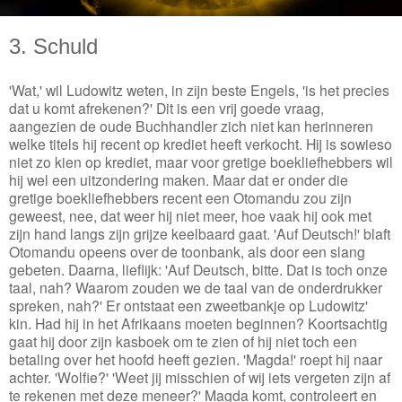
3. Schuld
'Wat,' wil Ludowitz weten, in zijn beste Engels, 'is het precies
dat u komt afrekenen?' Dit is een vrij goede vraag,
aangezien de oude Buchhandler zich niet kan herinneren
welke titels hij recent op krediet heeft verkocht. Hij is sowieso
niet zo kien op krediet, maar voor gretige boekliefhebbers wil
hij wel een uitzondering maken. Maar dat er onder die
gretige boekliefhebbers recent een Otomandu zou zijn
geweest, nee, dat weer hij niet meer, hoe vaak hij ook met
zijn hand langs zijn grijze keelbaard gaat. 'Auf Deutsch!' blaft
Otomandu opeens over de toonbank, als door een slang
gebeten. Daarna, lieflijk: 'Auf Deutsch, bitte. Dat is toch onze
taal, nah? Waarom zouden we de taal van de onderdrukker
spreken, nah?' Er ontstaat een zweetbankje op Ludowitz'
kin. Had hij in het Afrikaans moeten beginnen? Koortsachtig
gaat hij door zijn kasboek om te zien of hij niet toch een
betaling over het hoofd heeft gezien. 'Magda!' roept hij naar
achter. 'Wolfie?' 'Weet jij misschien of wij iets vergeten zijn af
te rekenen met deze meneer?' Magda komt, controleert en